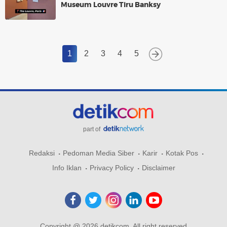
Museum Louvre Tiru Banksy
1
2
3
4
5
part of
Redaksi
Pedoman Media Siber
Karir
Kotak Pos
Info Iklan
Privacy Policy
Disclaimer
Copyright @ 2026 detikcom, All right reserved