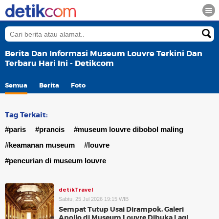
Berita Dan Informasi Museum Louvre Terkini Dan
Terbaru Hari Ini - Detikcom
Semua
Berita
Foto
Tag Terkait:
#paris
#prancis
#museum louvre dibobol maling
#keamanan museum
#louvre
#pencurian di museum louvre
detikTravel
Sabtu, 25 Jul 2026 19:15 WIB
Sempat Tutup Usai Dirampok, Galeri
Apollo di Museum Louvre Dibuka Lagi