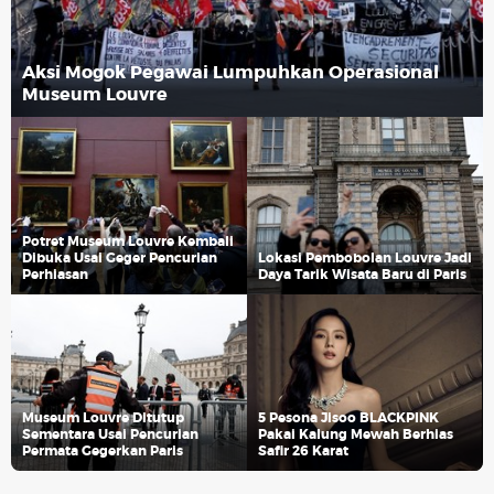
Aksi Mogok Pegawai Lumpuhkan Operasional
Museum Louvre
Potret Museum Louvre Kembali
Dibuka Usai Geger Pencurian
Lokasi Pembobolan Louvre Jadi
Perhiasan
Daya Tarik Wisata Baru di Paris
Museum Louvre Ditutup
5 Pesona Jisoo BLACKPINK
Sementara Usai Pencurian
Pakai Kalung Mewah Berhias
Permata Gegerkan Paris
Safir 26 Karat