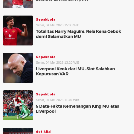
Sepakbola
Senin, 04 Mei 2026 15:00 WIB
Totalitas Harry Maguire, Rela Kena Gebok
demi Selamatkan MU
Sepakbola
Senin, 04 Mei 2026 13:20 WIB
Liverpool Keok dari MU, Slot Salahkan
Keputusan VAR
Sepakbola
Senin, 04 Mei 2026 11:40 WIB
5 Data-Fakta Kemenangan King MU atas
Liverpool
detikBali