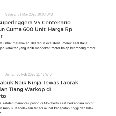
Selasa, 31 Mar 2026 10:08 WIB
Superleggera V4 Centenario
r: Cuma 600 Unit, Harga Rp
ar
uat untuk merayakan 100 tahun eksistensi merek asal Italia
gan karakter yang lebih mendekati motor balap ketimbang motor
Jumat, 06 Feb 2026 11:49 WIB
Mabuk Naik Ninja Tewas Tabrak
an Tiang Warkop di
rto
s setelah menabrak pohon di Mojokerto saat berkendara motor
 mabuk. Kecelakaan terjadi akibat kecepatan tinggi dan tidak
m.