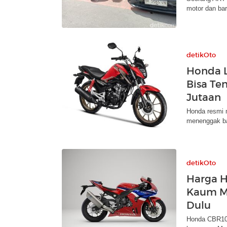
motor dan bar
detikOto
Honda L
Bisa Te
Jutaan
Honda resmi m
menenggak ba
detikOto
Harga 
Kaum M
Dulu
Honda CBR100