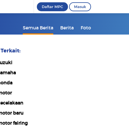
Daftar MPC
Masuk
Semua Berita
Berita
Foto
Terkait:
uzuki
yamaha
honda
otor
ecelakaan
otor baru
otor fairing