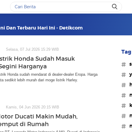
ni Dan Terbaru Hari Ini - Detikcom
Selasa, 07 Jul 2026 15:29 WIB
Tag 
strik Honda Sudah Masuk
#s
 Segini Harganya
#
istrik Honda sudah mendarat di dealer-dealer Eropa. Harga
ta sedikit lebih murah dari moge listrik Harley.
#
#m
#k
Kamis, 04 Jun 2026 20:15 WIB
#m
Motor Ducati Makin Mudah,
jemput di Rumah
#m