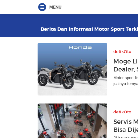
MENU
Berita Dan Informasi Motor Sport Terki
detikOto
Moge Li
Dealer,
Motor sport l
jualnya ternya
detikOto
Servis 
Bisa Di