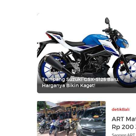
Tampang Suzuki GSX-S125 Baru,
Harganya Bikin Kaget!
detikBali
ART Mat
Rp 200 
Seorang ART 