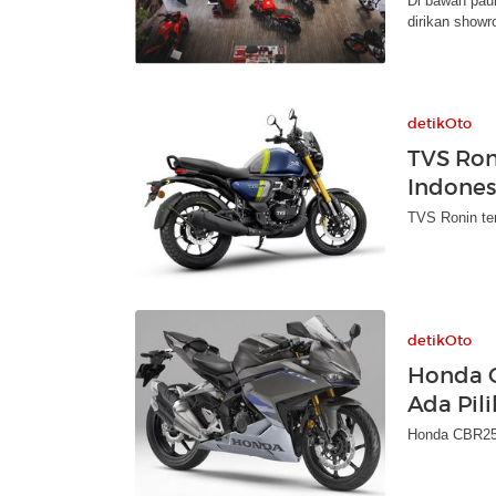
Di bawah paun
dirikan showr
detikOto
TVS Ron
Indones
TVS Ronin ter
detikOto
Honda 
Ada Pil
Honda CBR250