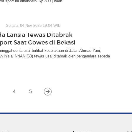
or sport ini dibanderol Rp 800 jutaan.
Selasa, 04 Nov 2025 19:04 WIB
a Lansia Tewas Ditabrak
port Saat Gowes di Bekasi
nggal dunia usai terlibat kecelakaan di Jalan Ahmad Yani,
n inisial NNAN (63) tewas usai ditabrak oleh pengendara sepeda
4
5