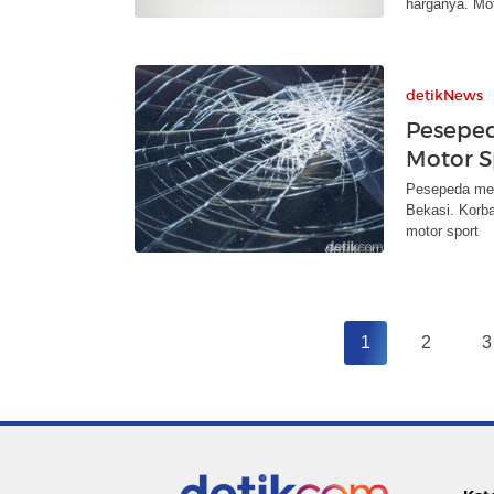
harganya. Mot
detikNews
Peseped
Motor S
Pesepeda meni
Bekasi. Korba
motor sport
1
2
3