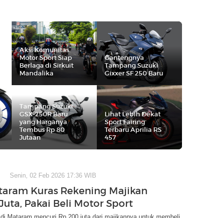
Aksi Komunitas
Motor Sport Siap
Gantengnya
Berlaga di Sirkuit
Tampang Suzuki
Mandalika
Gixxer SF 250 Baru
Tampang Suzuki
GSX-250R Baru
Lihat Lebih Dekat
yang Harganya
Sport Fairing
Tembus Rp 80
Terbaru Aprilia RS
Jutaan
457
Senin, 02 Feb 2026 17:36 WIB
aram Kuras Rekening Majikan
Juta, Pakai Beli Motor Sport
di Mataram mencuri Rp 200 juta dari majikannya untuk membeli