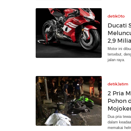
detikOto
Ducati 
Meluncu
2,9 Mili
Motor ini dib
tersebut, den
jalan raya.
detikJatim
2 Pria 
Pohon d
Mojoke
Dua pria tewa
dalam keadaan
memakai hel