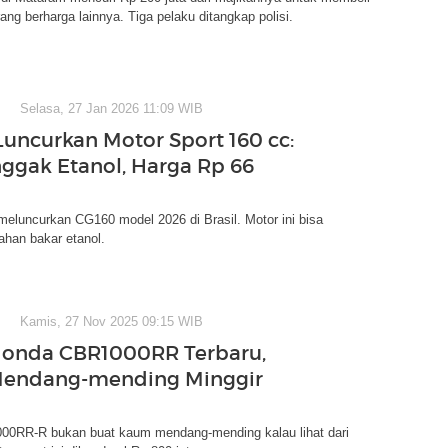
ang berharga lainnya. Tiga pelaku ditangkap polisi.
Selasa, 27 Jan 2026 11:09 WIB
uncurkan Motor Sport 160 cc:
nggak Etanol, Harga Rp 66
eluncurkan CG160 model 2026 di Brasil. Motor ini bisa
han bakar etanol.
Kamis, 27 Nov 2025 09:15 WIB
Honda CBR1000RR Terbaru,
endang-mending Minggir
0RR-R bukan buat kaum mendang-mending kalau lihat dari