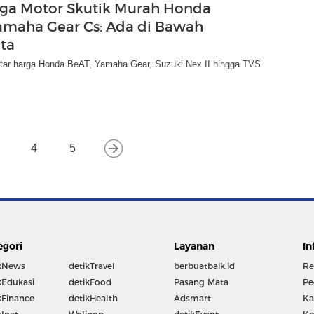
ga Motor Skutik Murah Honda
amaha Gear Cs: Ada di Bawah
uta
aftar harga Honda BeAT, Yamaha Gear, Suzuki Nex II hingga TVS
4
5
egori
Layanan
In
kNews
detikTravel
berbuatbaik.id
Re
kEdukasi
detikFood
Pasang Mata
Pe
kFinance
detikHealth
Adsmart
Ka