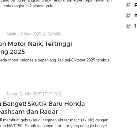
di yang paling terjangkau untuk rangka non eSAF. Apa model lain
#p
jenis rangka ini? simak, yuk!
#m
#t
Senin, 10 Nov 2025 14:02 WIB
an Motor Naik, Tertinggi
ang 2025
peda motor Indonesia sepanjang Januari-Oktober 2025 tembus
t.
Jumat, 31 Okt 2025 17:23 WIB
 Banget! Skutik Baru Honda
Dashcam dan Radar
i membuat gebrakan di segmen skuter matic (skutik) dengan
n NWT150. Skutik ini punya fitur-fitur yang canggih banget.