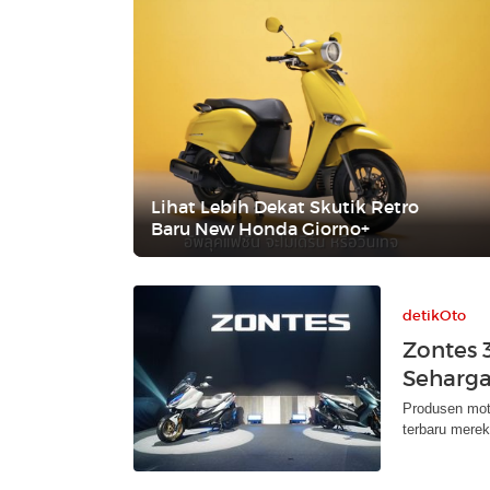
Lihat Lebih Dekat Skutik Retro
Baru New Honda Giorno+
detikOto
Zontes 
Seharga
Produsen mot
terbaru merek