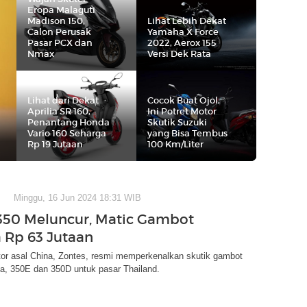
Eropa Malaguti
Madison 150,
Lihat Lebih Dekat
Calon Perusak
Yamaha X Force
Pasar PCX dan
2022, Aerox 155
Nmax
Versi Dek Rata
Lihat dari Dekat
Cocok Buat Ojol,
Aprilia SR 160,
Ini Potret Motor
Penantang Honda
Skutik Suzuki
Vario 160 Seharga
yang Bisa Tembus
Rp 19 Jutaan
100 Km/Liter
Minggu, 16 Jun 2024 18:31 WIB
350 Meluncur, Matic Gambot
 Rp 63 Jutaan
or asal China, Zontes, resmi memperkenalkan skutik gambot
a, 350E dan 350D untuk pasar Thailand.