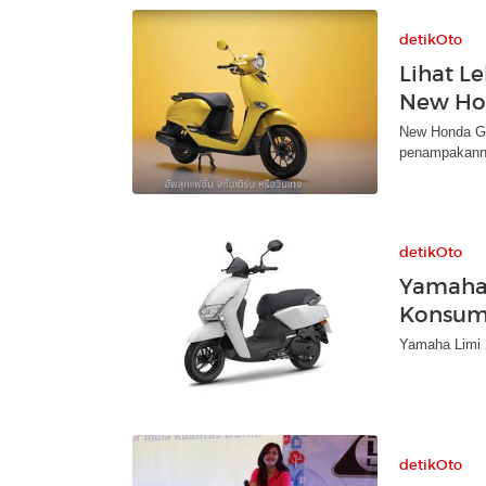
detikOto
Lihat L
New Ho
New Honda Gio
penampakann
detikOto
Yamaha 
Konsum
Yamaha Limi 2
detikOto