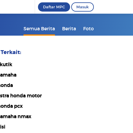
Daftar MPC
Masuk
Semua Berita
Berita
Foto
Terkait:
kutik
yamaha
honda
stra honda motor
onda pcx
amaha nmax
isi