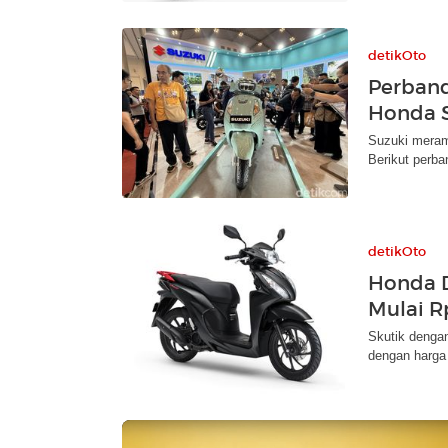
detikOto
Perband
Honda 
Suzuki meram
Berikut perba
detikOto
Honda D
Mulai R
Skutik dengan
dengan harga 