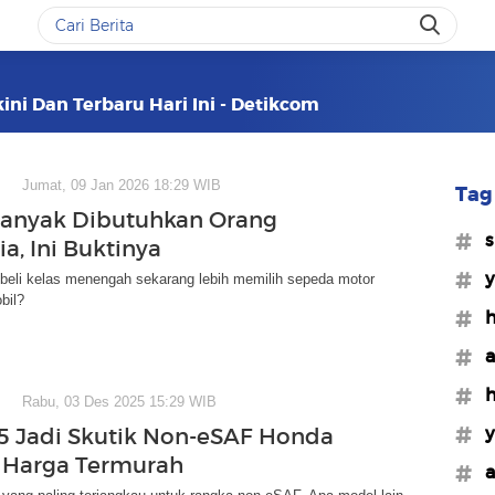
ini Dan Terbaru Hari Ini - Detikcom
Jumat, 09 Jan 2026 18:29 WIB
Tag 
anyak Dibutuhkan Orang
#s
a, Ini Buktinya
#
beli kelas menengah sekarang lebih memilih sepeda motor
bil?
#
#a
#h
Rabu, 03 Des 2025 15:29 WIB
#y
25 Jadi Skutik Non-eSAF Honda
 Harga Termurah
#a