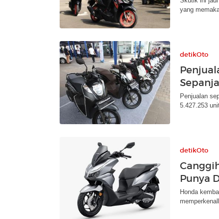
Skutik ini ja
yang memakai 
detikOto
Penjual
Sepanj
Penjualan se
5.427.253 uni
detikOto
Canggih
Punya 
Honda kembal
memperkenalka