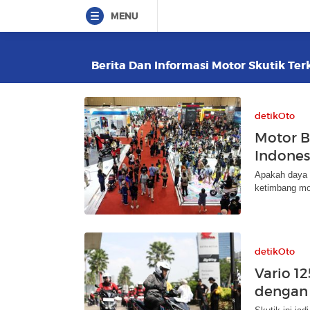
MENU
Berita Dan Informasi Motor Skutik Terk
detikOto
Motor B
Indonesi
Apakah daya 
ketimbang mo
detikOto
Vario 1
dengan