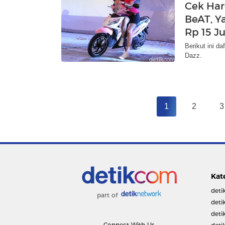
Cek Har
BeAT, Y
Rp 15 J
Berikut ini d
Dazz.
1
2
3
Kat
deti
part of
deti
deti
Connect With Us