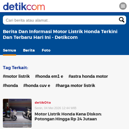
Berita Dan Informasi Motor Listrik Honda Terkini
Dan Terbaru Hari Ini - Detikcom
Semua
Berita
Foto
Tag Terkait:
#motor listrik
#honda em1 e
#astra honda motor
#honda
#honda cuv e
#harga motor listrik
detikOto
Senin, 04 Mei 2026 12:44 WIB
Motor Listrik Honda Kena Diskon:
Potongan Hingga Rp 24 Jutaan