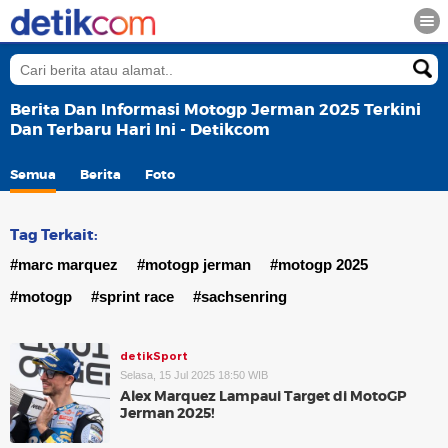
Berita Dan Informasi Motogp Jerman 2025 Terkini
Dan Terbaru Hari Ini - Detikcom
Semua
Berita
Foto
Tag Terkait:
#marc marquez
#motogp jerman
#motogp 2025
#motogp
#sprint race
#sachsenring
detikSport
Selasa, 15 Jul 2025 18:50 WIB
Alex Marquez Lampaui Target di MotoGP
Jerman 2025!