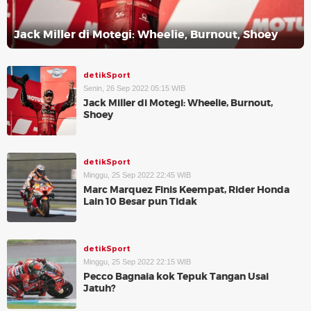
Jack Miller di Motegi: Wheelie, Burnout, Shoey
detikSport
Senin, 26 Sep 2022 05:15 WIB
Jack Miller di Motegi: Wheelie, Burnout,
Shoey
detikSport
Minggu, 25 Sep 2022 22:45 WIB
Marc Marquez Finis Keempat, Rider Honda
Lain 10 Besar pun Tidak
detikSport
Minggu, 25 Sep 2022 22:15 WIB
Pecco Bagnaia kok Tepuk Tangan Usai
Jatuh?