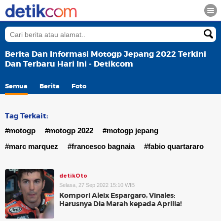
Berita Dan Informasi Motogp Jepang 2022 Terkini
Dan Terbaru Hari Ini - Detikcom
Semua
Berita
Foto
Tag Terkait:
#motogp
#motogp 2022
#motogp jepang
#marc marquez
#francesco bagnaia
#fabio quartararo
detikOto
Selasa, 27 Sep 2022 15:10 WIB
Kompori Aleix Espargaro, Vinales:
Harusnya Dia Marah kepada Aprilia!