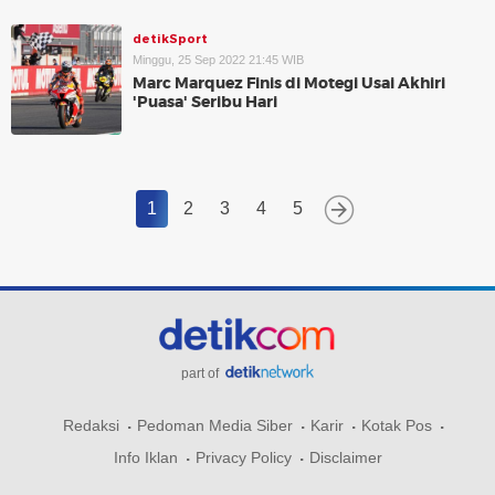
detikSport
Minggu, 25 Sep 2022 21:45 WIB
Marc Marquez Finis di Motegi Usai Akhiri
'Puasa' Seribu Hari
1
2
3
4
5
part of
Redaksi
Pedoman Media Siber
Karir
Kotak Pos
Info Iklan
Privacy Policy
Disclaimer