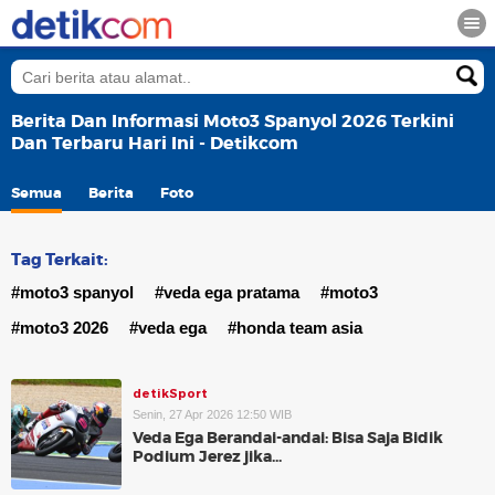
Berita Dan Informasi Moto3 Spanyol 2026 Terkini
Dan Terbaru Hari Ini - Detikcom
Semua
Berita
Foto
Tag Terkait:
#moto3 spanyol
#veda ega pratama
#moto3
#moto3 2026
#veda ega
#honda team asia
detikSport
Senin, 27 Apr 2026 12:50 WIB
Veda Ega Berandai-andai: Bisa Saja Bidik
Podium Jerez jika...