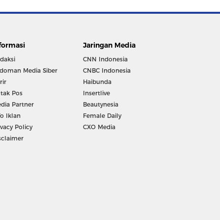
formasi
Jaringan Media
daksi
CNN Indonesia
doman Media Siber
CNBC Indonesia
rir
Haibunda
tak Pos
Insertlive
dia Partner
Beautynesia
fo Iklan
Female Daily
ivacy Policy
CXO Media
sclaimer