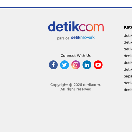
Kat
deti
part of
deti
deti
Connect With Us
deti
deti
deti
Sepa
deti
Copyright @ 2026 detikcom.
All right reserved
deti