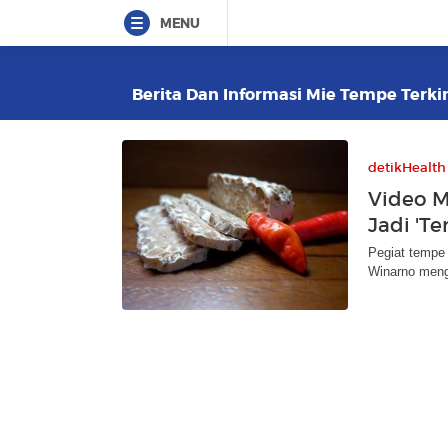
MENU
Berita Dan Informasi Mie Tempe Terkin
detikHealth
Video M
Jadi 'Te
Pegiat tempe
Winarno meng