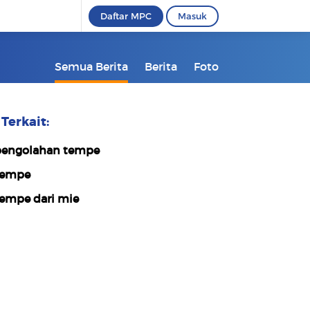
Daftar MPC
Masuk
Semua Berita
Berita
Foto
Terkait:
engolahan tempe
tempe
empe dari mie