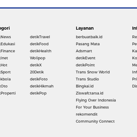
egori
Layanan
In
kNews
detikTravel
berbuatbaik.id
Re
kEdukasi
detikFood
Pasang Mata
Pe
kFinance
detikHealth
Adsmart
Ka
kInet
Wolipop
detikEvent
Ko
kHot
detikX
detikPoint
Me
kSport
20Detik
Trans Snow World
In
kbola
detikFoto
Trans Studio
Pr
kOto
detikHikmah
Bingkai.id
Di
kProperti
detikPop
Ziswafctarsa.id
Flying Over Indonesia
For Your Business
rekomendit
Community Connect