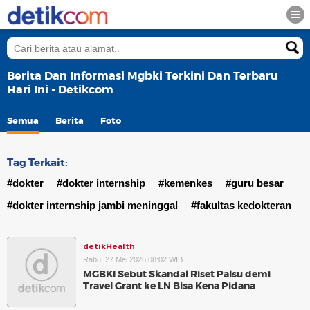
Berita Dan Informasi Mgbki Terkini Dan Terbaru
Hari Ini - Detikcom
Semua
Berita
Foto
Tag Terkait:
#dokter
#dokter internship
#kemenkes
#guru besar
#dokter internship jambi meninggal
#fakultas kedokteran
detikHealth
Rabu, 27 Mei 2026 08:02 WIB
MGBKI Sebut Skandal Riset Palsu demi
Travel Grant ke LN Bisa Kena Pidana