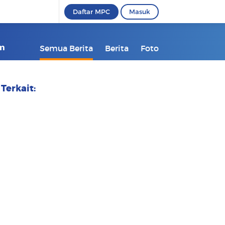
Daftar MPC
Masuk
om
Semua Berita
Berita
Foto
Terkait: