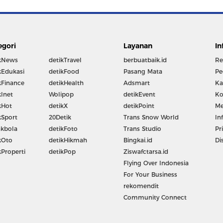
egori
Layanan
In
kNews
detikTravel
berbuatbaik.id
Re
kEdukasi
detikFood
Pasang Mata
Pe
kFinance
detikHealth
Adsmart
Ka
kInet
Wolipop
detikEvent
Ko
kHot
detikX
detikPoint
Me
kSport
20Detik
Trans Snow World
In
kbola
detikFoto
Trans Studio
Pr
kOto
detikHikmah
Bingkai.id
Di
kProperti
detikPop
Ziswafctarsa.id
Flying Over Indonesia
For Your Business
rekomendit
Community Connect