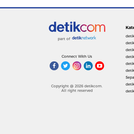
Kat
deti
part of
deti
deti
Connect With Us
deti
deti
deti
Sepa
deti
Copyright @ 2026 detikcom.
All right reserved
deti