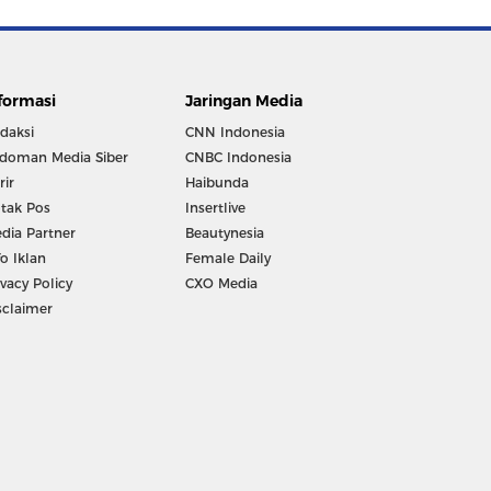
formasi
Jaringan Media
daksi
CNN Indonesia
doman Media Siber
CNBC Indonesia
rir
Haibunda
tak Pos
Insertlive
dia Partner
Beautynesia
fo Iklan
Female Daily
ivacy Policy
CXO Media
sclaimer