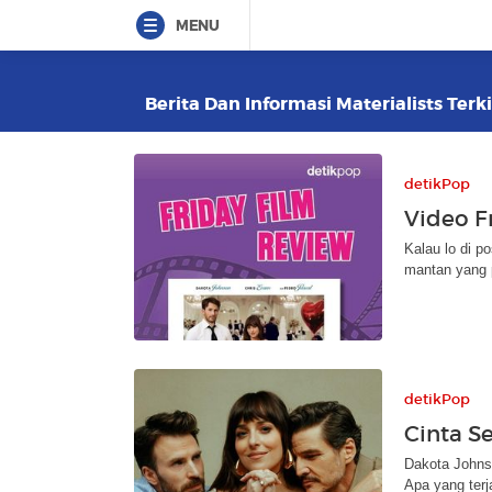
MENU
Berita Dan Informasi Materialists Terk
detikPop
Video Fr
Kalau lo di p
mantan yang 
detikPop
Cinta S
Dakota Johnso
Apa yang terj