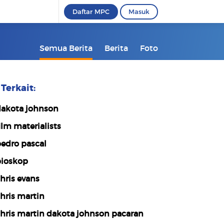
Daftar MPC
Masuk
Semua Berita
Berita
Foto
Terkait:
akota johnson
ilm materialists
edro pascal
ioskop
hris evans
hris martin
hris martin dakota johnson pacaran