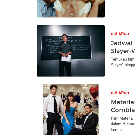
detikPop
Jadwal 
Slayer
Temukan film 
Slayer" hingg
detikPop
Material
Combla
Film Materia
dalam dilema 
kembali.