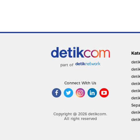
Kat
deti
part of
deti
deti
Connect With Us
deti
deti
deti
Sepa
deti
Copyright @ 2026 detikcom.
All right reserved
deti