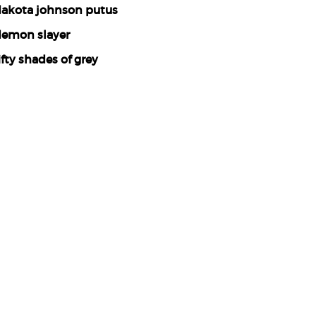
akota johnson putus
emon slayer
ifty shades of grey