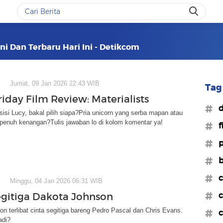
ini Dan Terbaru Hari Ini - Detikcom
Jumat, 09 Jan 2026 22:43 WIB
Tag 
iday Film Review: Materialists
#d
osisi Lucy, bakal pilih siapa?Pria unicorn yang serba mapan atau
penuh kenangan?Tulis jawaban lo di kolom komentar ya!
#f
#p
#b
#c
Minggu, 04 Jan 2026 06:31 WIB
#c
egitiga Dakota Johnson
n terlibat cinta segitiga bareng Pedro Pascal dan Chris Evans.
#c
adi?