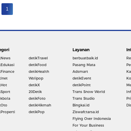
1
egori
Layanan
In
kNews
detikTravel
berbuatbaik.id
Re
kEdukasi
detikFood
Pasang Mata
Pe
kFinance
detikHealth
Adsmart
Ka
kInet
Wolipop
detikEvent
Ko
kHot
detikX
detikPoint
Me
kSport
20Detik
Trans Snow World
In
kbola
detikFoto
Trans Studio
Pr
kOto
detikHikmah
Bingkai.id
Di
kProperti
detikPop
Ziswafctarsa.id
Flying Over Indonesia
For Your Business