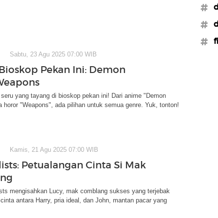
#d
#d
#f
Sabtu, 23 Agu 2025 07:00 WIB
Bioskop Pekan Ini: Demon
-Weapons
seru yang tayang di bioskop pekan ini! Dari anime "Demon
a horor "Weapons", ada pilihan untuk semua genre. Yuk, tonton!
Kamis, 21 Agu 2025 07:00 WIB
ists: Petualangan Cinta Si Mak
ng
lists mengisahkan Lucy, mak comblang sukses yang terjebak
cinta antara Harry, pria ideal, dan John, mantan pacar yang