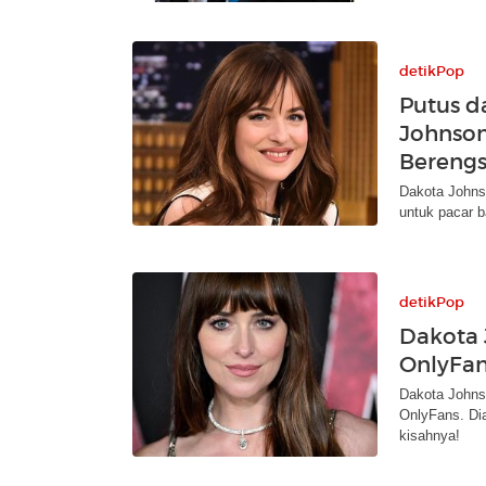
detikPop
Putus da
Johnson
Bereng
Dakota Johns
untuk pacar 
detikPop
Dakota 
OnlyFan
Dakota Johnso
OnlyFans. Dia
kisahnya!