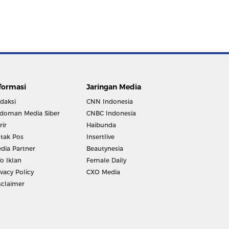
formasi
Jaringan Media
daksi
CNN Indonesia
doman Media Siber
CNBC Indonesia
rir
Haibunda
tak Pos
Insertlive
dia Partner
Beautynesia
fo Iklan
Female Daily
ivacy Policy
CXO Media
sclaimer