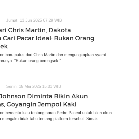
Jumat, 13 Jun 2025 07:29 WIB
ri Chris Martin, Dakota
 Cari Pacar Ideal: Bukan Orang
sek
on baru putus dari Chris Martin dan mengungkapkan syarat
barunya: "Bukan orang berengsek."
Senin, 19 Mei 2025 15:01 WIB
Johnson Diminta Bikin Akun
s, Goyangin Jempol Kaki
n bercerita lucu tentang saran Pedro Pascal untuk bikin akun
 mengaku tidak tahu tentang platform tersebut. Simak