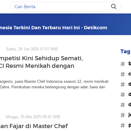
nesia Terkini Dan Terbaru Hari Ini - Detikcom
Sabtu, 28 Jun 2025 07:07 WIB
Tag 
mpetisi Kini Sehidup Semati,
#b
CI Resmi Menikah dengan
#c
angestu, juara Master Chef Indonesia season 12, resmi menikah
#d
 Zahra. Pernikahan mereka berlangsung dengan adat Jawa dan
#d
#d
#j
Minggu, 25 Mei 2025 09:47 WIB
#p
nan Fajar di Master Chef