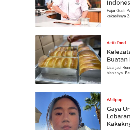
Indonesi
Fajar Gusti P
kekasihnya Za
detikFood
Kelezat
Buatan 
Usai jadi Ru
bisnisnya. Beg
Wolipop
Gaya Un
Lebaran
Kakekn