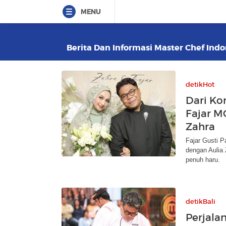
MENU
Berita Dan Informasi Master Chef Indo
detikHot
Dari Ko
Fajar M
Zahra
Fajar Gusti P
dengan Aulia
penuh haru.
detikBali
Perjala