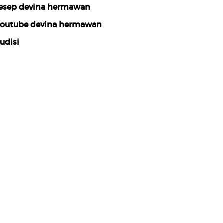
esep devina hermawan
outube devina hermawan
udisi