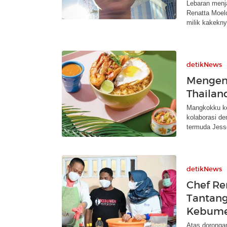
Lebaran menj
Renatta Moel
milik kakekny
detikNews
Mengen
Thailan
Mangkokku kem
kolaborasi de
termuda Jess
detikNews
Chef Re
Tantang
Kebume
Atas doronga