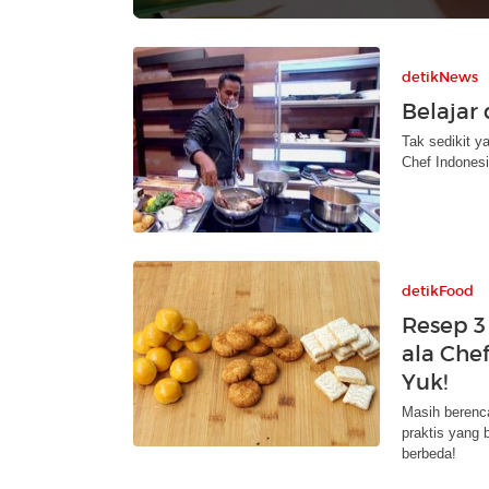
detikNews
Belajar 
Tak sedikit 
Chef Indonesi
detikFood
Resep 3
ala Che
Yuk!
Masih berenc
praktis yang 
berbeda!