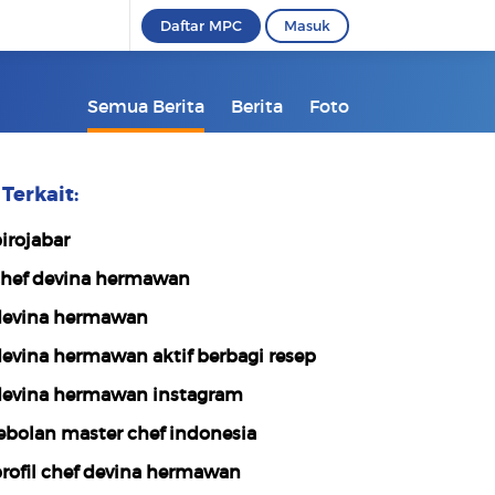
Daftar MPC
Masuk
Semua Berita
Berita
Foto
Terkait:
irojabar
hef devina hermawan
evina hermawan
evina hermawan aktif berbagi resep
evina hermawan instagram
ebolan master chef indonesia
rofil chef devina hermawan