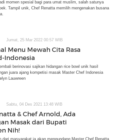
adi momen spesial bagi para umat muslim, salah satunya
oek. Tampil unik, Chef Renatta memilih mengenakan busana
a.
Jumat, 25 Mar 2022 00:57 WIB
al Menu Mewah Cita Rasa
d-Indonesia
bali berinovasi sajikan hidangan rice bowl unik hasil
ngan juara ajang kompetisi masak Master Chef Indonesia
elyn Lauwreen
Sabtu, 04 Des 2021 13:48 WIB
natta & Chef Arnold, Ada
an Masak dari Bupati
n Nih!
n dari masyarakat ia akan mengundang Master Chef Renatta