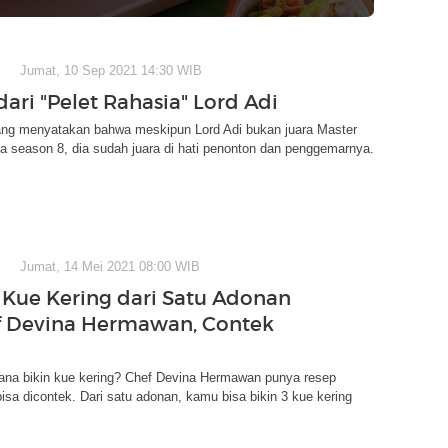
Jumat, 10 Sep 2021 14:30 WIB
dari "Pelet Rahasia" Lord Adi
yang menyatakan bahwa meskipun Lord Adi bukan juara Master
a season 8, dia sudah juara di hati penonton dan penggemarnya.
Jumat, 14 Mei 2021 08:00 WIB
 Kue Kering dari Satu Adonan
f Devina Hermawan, Contek
ana bikin kue kering? Chef Devina Hermawan punya resep
bisa dicontek. Dari satu adonan, kamu bisa bikin 3 kue kering