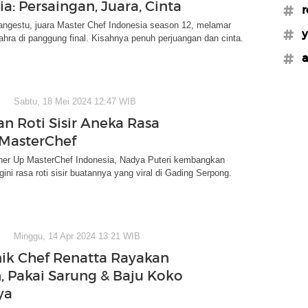
a: Persaingan, Juara, Cinta
#r
angestu, juara Master Chef Indonesia season 12, melamar
#y
hra di panggung final. Kisahnya penuh perjuangan dan cinta.
#a
Sabtu, 18 Mei 2024 12:47 WIB
an Roti Sisir Aneka Rasa
MasterChef
nner Up MasterChef Indonesia, Nadya Puteri kembangkan
ini rasa roti sisir buatannya yang viral di Gading Serpong.
Minggu, 14 Apr 2024 13:21 WIB
ik Chef Renatta Rayakan
, Pakai Sarung & Baju Koko
ya