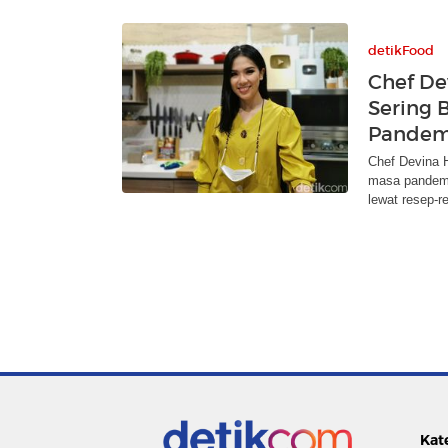
detikFood
Chef De
Sering 
Pandem
Chef Devina 
masa pandemi
lewat resep-r
Kat