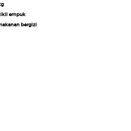
tg
ikil empuk
akanan bergizi