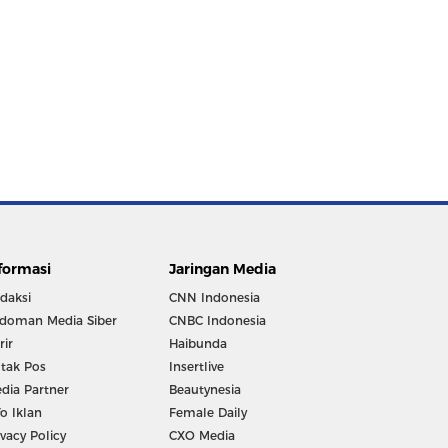
formasi
Jaringan Media
daksi
CNN Indonesia
doman Media Siber
CNBC Indonesia
rir
Haibunda
tak Pos
Insertlive
dia Partner
Beautynesia
fo Iklan
Female Daily
ivacy Policy
CXO Media