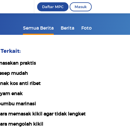
Daftar MPC
Masuk
Semua Berita
Berita
Foto
Terkait:
asakan praktis
esep mudah
nak kos anti ribet
yam enak
umbu marinasi
ara memasak kikil agar tidak lengket
ara mengolah kikil