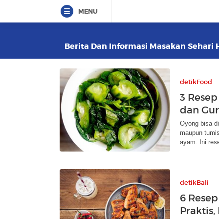
MENU
Berita Dan Informasi Masakan Sehari H
detikFood
3 Resep
dan Gur
Oyong bisa di
maupun tumis
ayam. Ini res
detikBali
6 Rese
Praktis,