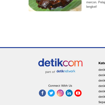
mercon. Pelaj
lengket!
Kat
deti
part of
deti
deti
Connect With Us
deti
deti
deti
Sepa