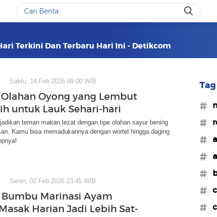
ari Terkini Dan Terbaru Hari Ini - Detikcom
Sabtu, 14 Feb 2026 09:00 WIB
Tag 
 Olahan Oyong yang Lembut
#m
ih untuk Lauk Sehari-hari
#r
jadikan teman makan lezat dengan tipe olahan sayur bening
an. Kamu bisa memadukannya dengan wortel hingga daging
#a
epnya!
#a
#b
Senin, 02 Feb 2026 23:45 WIB
#c
p Bumbu Marinasi Ayam
#c
 Masak Harian Jadi Lebih Sat-