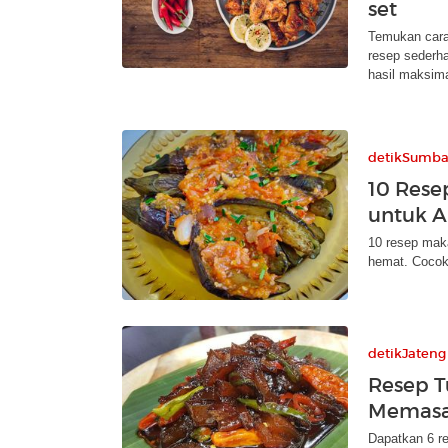
set
Temukan cara
resep sederh
hasil maksima
detikSumba
10 Rese
untuk A
10 resep maka
hemat. Cocok 
detikJateng
Resep T
Memasak
Dapatkan 6 res