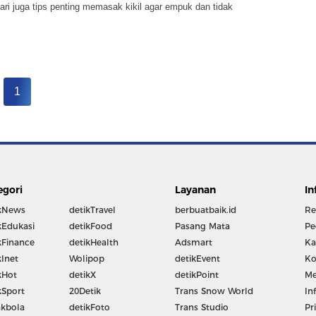
ari juga tips penting memasak kikil agar empuk dan tidak
1
egori
Layanan
In
kNews
detikTravel
berbuatbaik.id
Re
kEdukasi
detikFood
Pasang Mata
Pe
kFinance
detikHealth
Adsmart
Ka
kInet
Wolipop
detikEvent
Ko
kHot
detikX
detikPoint
Me
kSport
20Detik
Trans Snow World
In
kbola
detikFoto
Trans Studio
Pr