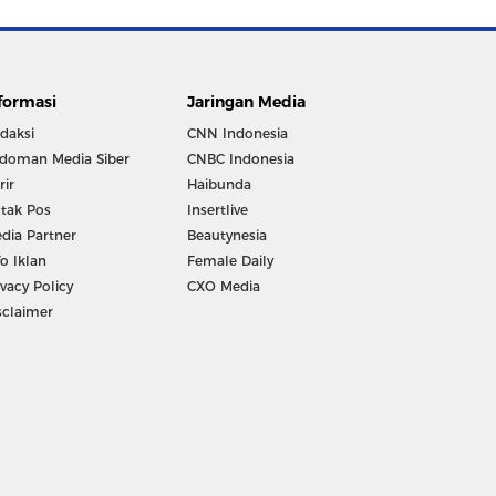
formasi
Jaringan Media
daksi
CNN Indonesia
doman Media Siber
CNBC Indonesia
rir
Haibunda
tak Pos
Insertlive
dia Partner
Beautynesia
fo Iklan
Female Daily
ivacy Policy
CXO Media
sclaimer