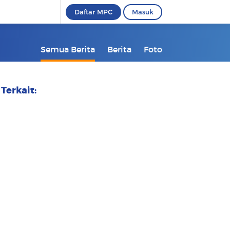
Daftar MPC
Masuk
Semua Berita
Berita
Foto
Terkait: