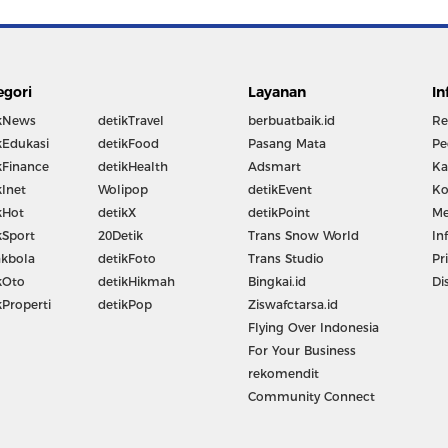
egori
Layanan
In
kNews
detikTravel
berbuatbaik.id
Re
kEdukasi
detikFood
Pasang Mata
Pe
kFinance
detikHealth
Adsmart
Ka
kInet
Wolipop
detikEvent
Ko
kHot
detikX
detikPoint
Me
kSport
20Detik
Trans Snow World
In
kbola
detikFoto
Trans Studio
Pr
kOto
detikHikmah
Bingkai.id
Di
kProperti
detikPop
Ziswafctarsa.id
Flying Over Indonesia
For Your Business
rekomendit
Community Connect