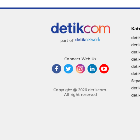
Kat
deti
part of
deti
deti
Connect With Us
deti
deti
deti
Sepa
deti
Copyright @ 2026 detikcom.
All right reserved
deti