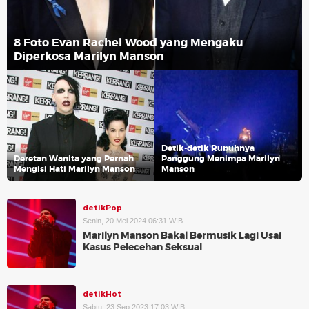
8 Foto Evan Rachel Wood yang Mengaku
Diperkosa Marilyn Manson
Detik-detik Rubuhnya
Deretan Wanita yang Pernah
Panggung Menimpa Marilyn
Mengisi Hati Marilyn Manson
Manson
detikPop
Senin, 20 Mei 2024 06:31 WIB
Marilyn Manson Bakal Bermusik Lagi Usai
Kasus Pelecehan Seksual
detikHot
Sabtu, 23 Sep 2023 17:03 WIB