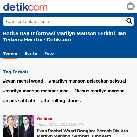
Berita Dan Informasi Marilyn Manson Terkini Dan
Terbaru Hari Ini - Detikcom
Semua
Berita
Foto
Tag Terkait:
#evan rachel wood
#marilyn manson pelecehan seksual
#marilyn manson memperkosa
#kasus marilyn manson
#black sabbath
#the rolling stones
Wolipop
Minggu, 02 Agu 2026 13:00 WIB
Evan Rachel Wood Bongkar Pernah Disiksa
Marilyn Manson, Sempat Bungkam