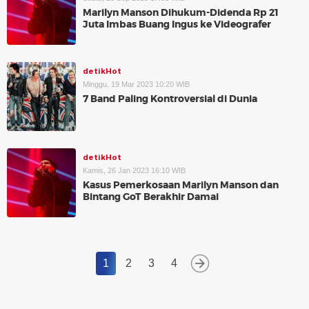
Marilyn Manson Dihukum-Didenda Rp 21
Juta Imbas Buang Ingus ke Videografer
detikHot
Minggu, 19 Mar 2023 10:20 WIB
7 Band Paling Kontroversial di Dunia
detikHot
Kamis, 26 Jan 2023 16:10 WIB
Kasus Pemerkosaan Marilyn Manson dan
Bintang GoT Berakhir Damai
1
2
3
4