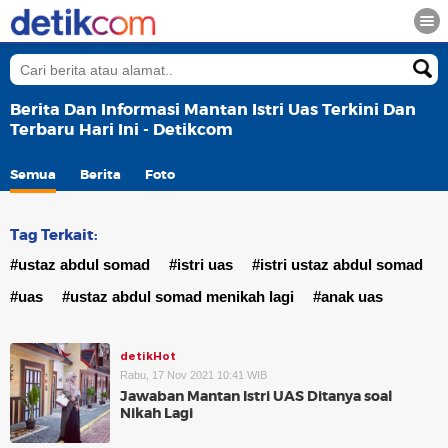
Berita Dan Informasi Mantan Istri Uas Terkini Dan
Terbaru Hari Ini - Detikcom
Semua
Berita
Foto
Tag Terkait:
#ustaz abdul somad
#istri uas
#istri ustaz abdul somad
#uas
#ustaz abdul somad menikah lagi
#anak uas
detikHot
Rabu, 17 Nov 2021 10:41 WIB
Jawaban Mantan Istri UAS Ditanya soal
Nikah Lagi