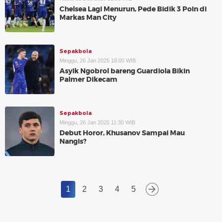
Chelsea Lagi Menurun, Pede Bidik 3 Poin di
Markas Man City
Sepakbola
Minggu, 26 Jan 2025 18:00 WIB
Asyik Ngobrol bareng Guardiola Bikin
Palmer Dikecam
Sepakbola
Minggu, 26 Jan 2025 11:30 WIB
Debut Horor, Khusanov Sampai Mau
Nangis?
1
2
3
4
5