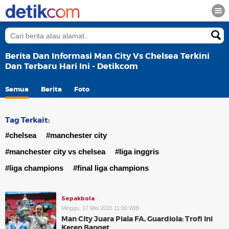
Berita Dan Informasi Man City Vs Chelsea Terkini
Dan Terbaru Hari Ini - Detikcom
Semua
Berita
Foto
Tag Terkait:
#chelsea
#manchester city
#manchester city vs chelsea
#liga inggris
#liga champions
#final liga champions
Sepakbola
Minggu, 17 Mei 2026 11:00 WIB
Man City Juara Piala FA, Guardiola: Trofi Ini
Keren Banget