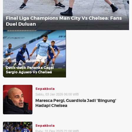
Final Liga Champions Man City Vs Chelsea: Fans
Duel Duluan
Detik-detik Panenka Gagal
Sergio Aguero Vs Chelsea
Sepakbola
Sabtu, 03 Jan 2026 06:00 WIB
Maresca Pergi, Guardiola Jadi 'Bingung'
Hadapi Chelsea
Sepakbola
Rabu, 31 Des 2025 21:00 WIB