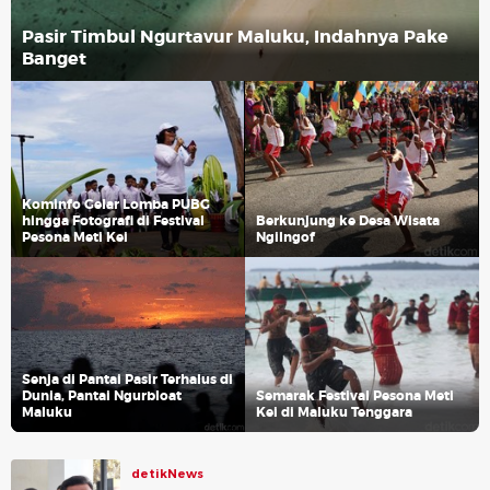
Pasir Timbul Ngurtavur Maluku, Indahnya Pake
Banget
Kominfo Gelar Lomba PUBG
hingga Fotografi di Festival
Berkunjung ke Desa Wisata
Pesona Meti Kei
Ngilngof
Senja di Pantai Pasir Terhalus di
Dunia, Pantai Ngurbloat
Semarak Festival Pesona Meti
Maluku
Kei di Maluku Tenggara
detikNews