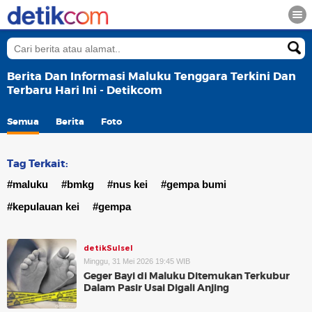
Berita Dan Informasi Maluku Tenggara Terkini Dan
Terbaru Hari Ini - Detikcom
Semua
Berita
Foto
Tag Terkait:
#maluku
#bmkg
#nus kei
#gempa bumi
#kepulauan kei
#gempa
detikSulsel
Minggu, 31 Mei 2026 19:45 WIB
Geger Bayi di Maluku Ditemukan Terkubur
Dalam Pasir Usai Digali Anjing