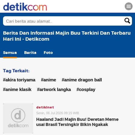
Berita Dan Informasi Majin Buu Terkini Dan Terbaru
Hari Ini - Detikcom
Semua
Berita
Foto
Tag Terkait:
#akira toriyama
#anime
#anime dragon ball
#anime klasik
#artwork langka
#cosplay
detikInet
Senin, 06 Jul 2026 09:15 WIB
Haaland Jadi Majin Buu! Deretan Meme
usai Brasil Tersingkir Bikin Ngakak