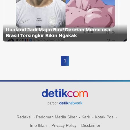
Haaland Jadi Majin Buu! Deretan Meme usai
Brasil Tersingkir Bikin Ngakak
1
part of
Redaksi
Pedoman Media Siber
Karir
Kotak Pos
Info Iklan
Privacy Policy
Disclaimer