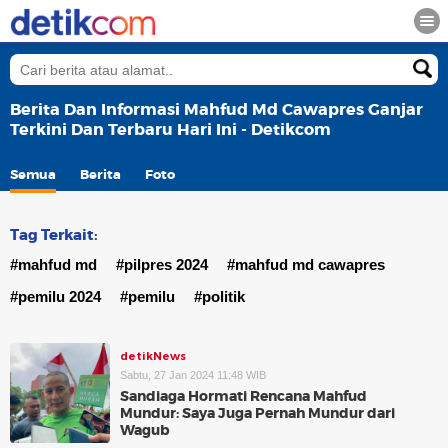
Berita Dan Informasi Mahfud Md Cawapres Ganjar
Terkini Dan Terbaru Hari Ini - Detikcom
Semua
Berita
Foto
Tag Terkait:
#mahfud md
#pilpres 2024
#mahfud md cawapres
#pemilu 2024
#pemilu
#politik
detikNews
Sabtu, 27 Jan 2024 11:48 WIB
Sandiaga Hormati Rencana Mahfud
Mundur: Saya Juga Pernah Mundur dari
Wagub