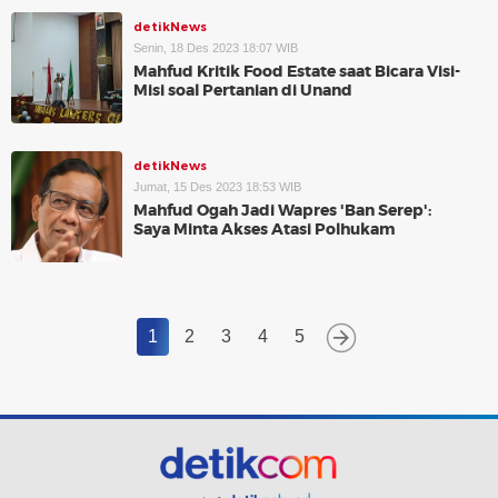
detikNews
Senin, 18 Des 2023 18:07 WIB
Mahfud Kritik Food Estate saat Bicara Visi-
Misi soal Pertanian di Unand
detikNews
Jumat, 15 Des 2023 18:53 WIB
Mahfud Ogah Jadi Wapres 'Ban Serep':
Saya Minta Akses Atasi Polhukam
1
2
3
4
5