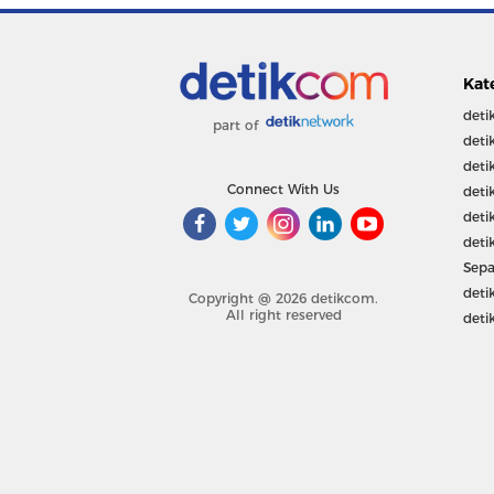
Kat
deti
part of
deti
deti
Connect With Us
deti
deti
deti
Sepa
deti
Copyright @ 2026 detikcom.
All right reserved
deti