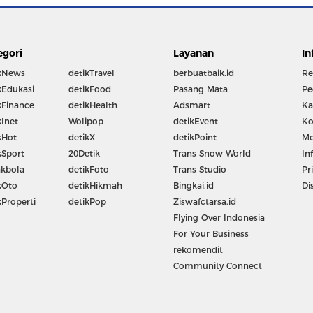
egori
Layanan
In
kNews
detikTravel
berbuatbaik.id
Re
kEdukasi
detikFood
Pasang Mata
Pe
kFinance
detikHealth
Adsmart
Ka
kInet
Wolipop
detikEvent
Ko
kHot
detikX
detikPoint
Me
kSport
20Detik
Trans Snow World
In
kbola
detikFoto
Trans Studio
Pr
kOto
detikHikmah
Bingkai.id
Di
kProperti
detikPop
Ziswafctarsa.id
Flying Over Indonesia
For Your Business
rekomendit
Community Connect