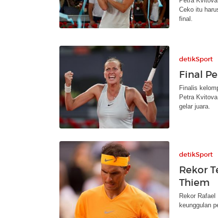
Petra Kvitova
Ceko itu haru
final.
detikSport
Final P
Finalis kelom
Petra Kvitova
gelar juara.
detikSport
Rekor T
Thiem
Rekor Rafael 
keunggulan pe