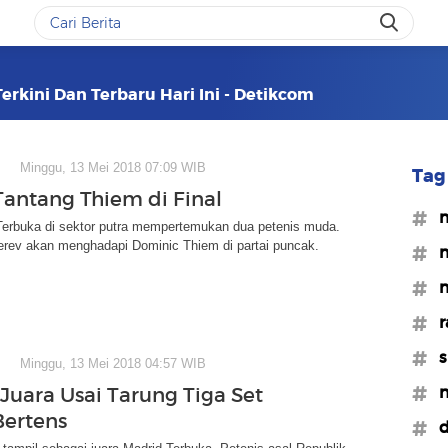
erkini Dan Terbaru Hari Ini - Detikcom
Minggu, 13 Mei 2018 07:09 WIB
Tag 
Tantang Thiem di Final
#m
 Terbuka di sektor putra mempertemukan dua petenis muda.
erev akan menghadapi Dominic Thiem di partai puncak.
#m
#m
#r
#s
Minggu, 13 Mei 2018 04:57 WIB
#n
 Juara Usai Tarung Tiga Set
ertens
#d