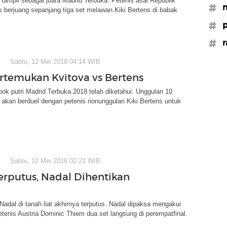
 tampil sebagai juara Madrid Terbuka. Petenis asal Republik
#m
s berjuang sepanjang tiga set melawan Kiki Bertens di babak
#p
#r
Sabtu, 12 Mei 2018 04:14 WIB
ertemukan Kvitova vs Bertens
pok putri Madrid Terbuka 2018 telah diketahui. Unggulan 10
 akan berduel dengan petenis nonunggulan Kiki Bertens untuk
Sabtu, 12 Mei 2018 02:21 WIB
erputus, Nadal Dihentikan
Nadal di tanah liat akhirnya terputus. Nadal dipaksa mengakui
tenis Austria Dominic Thiem dua set langsung di perempatfinal.