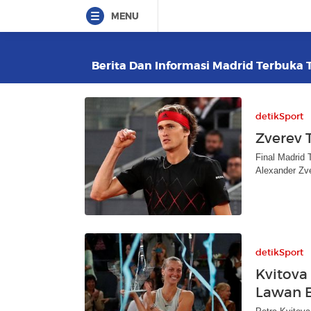
MENU
Berita Dan Informasi Madrid Terbuka T
detikSport
Zverev 
Final Madrid
Alexander Zv
detikSport
Kvitova
Lawan B