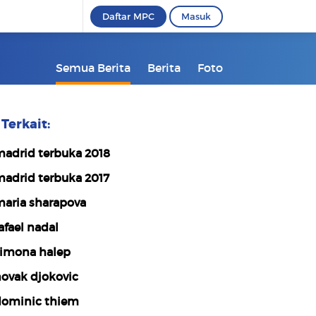
Daftar MPC
Masuk
Semua Berita
Berita
Foto
Terkait:
adrid terbuka 2018
adrid terbuka 2017
aria sharapova
afael nadal
imona halep
ovak djokovic
ominic thiem