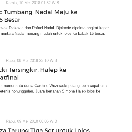
Kamis, 10 Mei 2018 01:32 WIB
c Tumbang, Nadal Maju ke
6 Besar
vak Djokovic dan Rafael Nadal. Djokovic dipaksa angkat koper
sementara Nadal menang mudah untuk lolos ke babak 16 besar.
Rabu, 09 Mei 2018 23:10 WIB
ki Tersingkir, Halep ke
tfinal
s nomor satu dunia Caroline Wozniacki pulang lebih cepat usai
petenis nonunggulan. Juara bertahan Simona Halep lolos ke
.
Rabu, 09 Mei 2018 06:06 WIB
a Tarung Tiga Set untuk Lolos