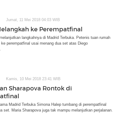
Jumat, 11 Mei 2018 04:03 WIB
elangkah ke Perempatfinal
melanjutkan langkahnya di Madrid Terbuka. Petenis tuan rumah
 ke perempatfinal usai menang dua set atas Diego
.
Kamis, 10 Mei 2018 23:41 WIB
an Sharapova Rontok di
tfinal
tama Madrid Terbuka Simona Halep tumbang di perempatfinal
a set. Maria Sharapova juga tak mampu melanjutkan perjalanan.