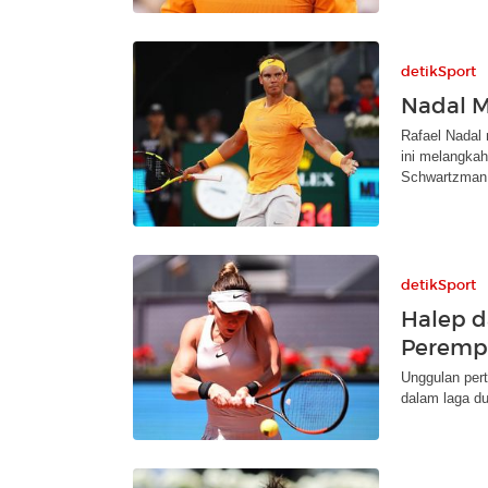
detikSport
Nadal M
Rafael Nadal 
ini melangkah
Schwartzman
detikSport
Halep d
Perempa
Unggulan per
dalam laga du