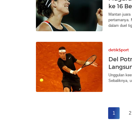
ke 16 Be
Mantan juara 
pertamanya. 
dalam duel tig
detikSport
Del Pot
Langsu
Unggulan keem
Sebaliknya, un
1
2