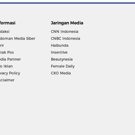
formasi
Jaringan Media
daksi
CNN Indonesia
doman Media Siber
CNBC Indonesia
rir
Haibunda
tak Pos
Insertlive
dia Partner
Beautynesia
fo Iklan
Female Daily
ivacy Policy
CXO Media
sclaimer