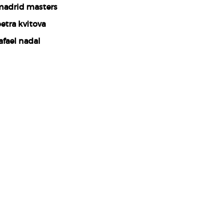
adrid masters
etra kvitova
afael nadal