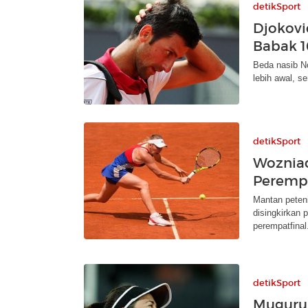
detikSport
Djokovi
Babak 1
Beda nasib No
lebih awal, 
detikSport
Wozniac
Perempa
Mantan peteni
disingkirkan 
perempatfinal
detikSport
Muguruz