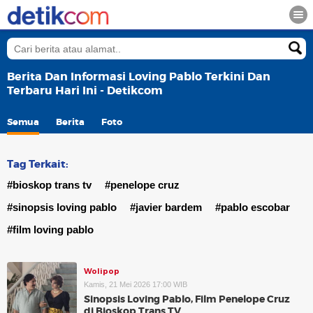
Berita Dan Informasi Loving Pablo Terkini Dan
Terbaru Hari Ini - Detikcom
Semua
Berita
Foto
Tag Terkait:
#bioskop trans tv
#penelope cruz
#sinopsis loving pablo
#javier bardem
#pablo escobar
#film loving pablo
Wolipop
Kamis, 21 Mei 2026 17:00 WIB
Sinopsis Loving Pablo, Film Penelope Cruz
di Bioskop Trans TV