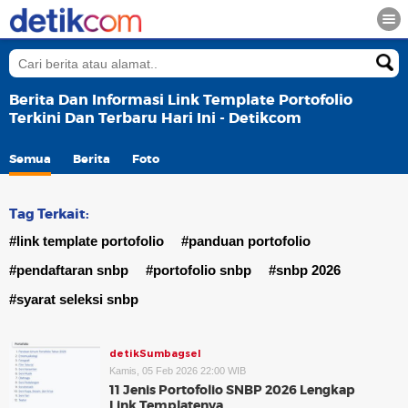
Berita Dan Informasi Link Template Portofolio
Terkini Dan Terbaru Hari Ini - Detikcom
Semua
Berita
Foto
Tag Terkait:
#link template portofolio
#panduan portofolio
#pendaftaran snbp
#portofolio snbp
#snbp 2026
#syarat seleksi snbp
detikSumbagsel
Kamis, 05 Feb 2026 22:00 WIB
11 Jenis Portofolio SNBP 2026 Lengkap
Link Templatenya