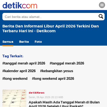
Berita Dan Informasi Libur April 2026 Terkini Dan
Terbaru Hari Ini - Detikcom
Semua
Berita
Foto
Tag Terkait:
#tanggal merah april 2026
#tanggal merah 2026
#kalender april 2026
#kebangkitan yesus
#long weekend
#long weekend april 2026
detikNews
Senin, 06 Apr 2026 20:13 WIB
Apakah Masih Ada Tanggal Merah di Bulan
April 2026 Setelah Libur Paskah?