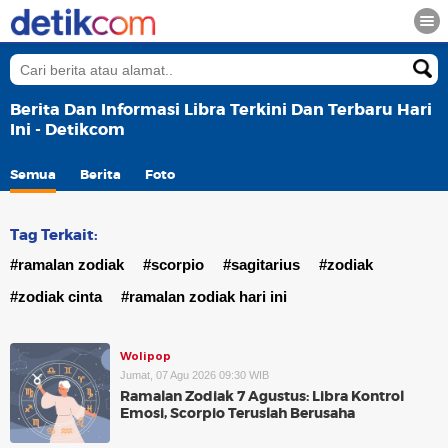
Berita Dan Informasi Libra Terkini Dan Terbaru Hari
Ini - Detikcom
Semua
Berita
Foto
Tag Terkait:
#ramalan zodiak
#scorpio
#sagitarius
#zodiak
#zodiak cinta
#ramalan zodiak hari ini
Wolipop
Jumat, 07 Agu 2026 09:30 WIB
Ramalan Zodiak 7 Agustus: Libra Kontrol
Emosi, Scorpio Teruslah Berusaha