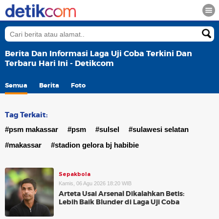
Berita Dan Informasi Laga Uji Coba Terkini Dan
Terbaru Hari Ini - Detikcom
Semua
Berita
Foto
Tag Terkait:
#psm makassar
#psm
#sulsel
#sulawesi selatan
#makassar
#stadion gelora bj habibie
Sepakbola
Kamis, 06 Agu 2026 18:20 WIB
Arteta Usai Arsenal Dikalahkan Betis:
Lebih Baik Blunder di Laga Uji Coba