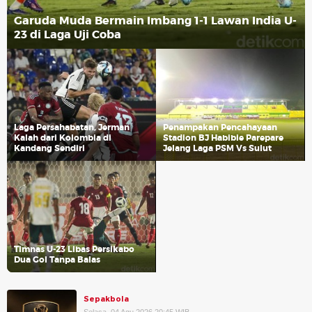
Garuda Muda Bermain Imbang 1-1 Lawan India U-
23 di Laga Uji Coba
Laga Persahabatan, Jerman
Penampakan Pencahayaan
Kalah dari Kolombia di
Stadion BJ Habibie Parepare
Kandang Sendiri
Jelang Laga PSM Vs Sulut
Timnas U-23 Libas Persikabo
Dua Gol Tanpa Balas
Sepakbola