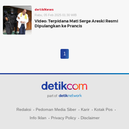
detikNews
Rabu, 05 Feb 2025 01:30 WIB
Video: Terpidana Mati Serge Areski Resmi
Dipulangkan ke Prancis
1
part of
Redaksi
Pedoman Media Siber
Karir
Kotak Pos
Info Iklan
Privacy Policy
Disclaimer