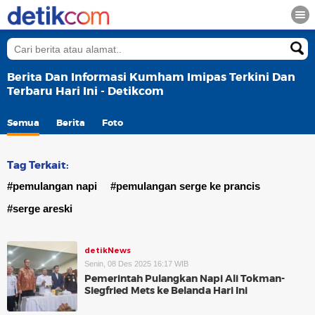
Berita Dan Informasi Kumham Imipas Terkini Dan
Terbaru Hari Ini - Detikcom
Semua
Berita
Foto
Tag Terkait:
#pemulangan napi
#pemulangan serge ke prancis
#serge areski
detikNews
Senin, 08 Des 2025 16:17 WIB
Pemerintah Pulangkan Napi Ali Tokman-
Siegfried Mets ke Belanda Hari Ini