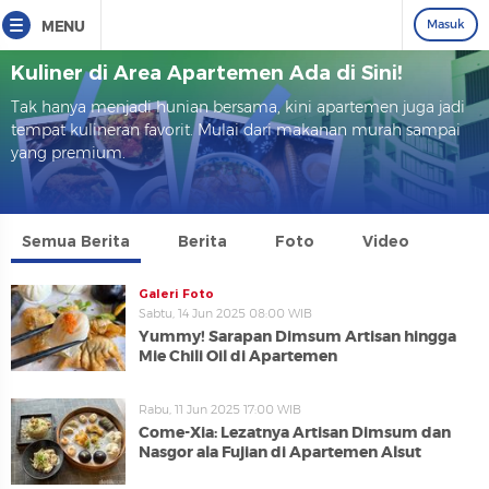
Masuk
MENU
Kuliner di Area Apartemen Ada di Sini!
Tak hanya menjadi hunian bersama, kini apartemen juga jadi
tempat kulineran favorit. Mulai dari makanan murah sampai
yang premium.
Semua Berita
Berita
Foto
Video
Galeri Foto
Sabtu, 14 Jun 2025 08:00 WIB
Yummy! Sarapan Dimsum Artisan hingga
Mie Chili Oil di Apartemen
Rabu, 11 Jun 2025 17:00 WIB
Come-Xia: Lezatnya Artisan Dimsum dan
Nasgor ala Fujian di Apartemen Alsut