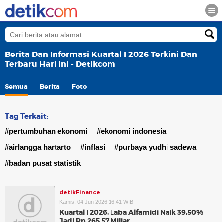
Berita Dan Informasi Kuartal I 2026 Terkini Dan
Terbaru Hari Ini - Detikcom
Semua
Berita
Foto
Tag Terkait:
#pertumbuhan ekonomi
#ekonomi indonesia
#airlangga hartarto
#inflasi
#purbaya yudhi sadewa
#badan pusat statistik
detikFinance
Kamis, 04 Jun 2026 16:41 WIB
Kuartal I 2026, Laba Alfamidi Naik 39,50%
Jadi Rp 265,57 Miliar