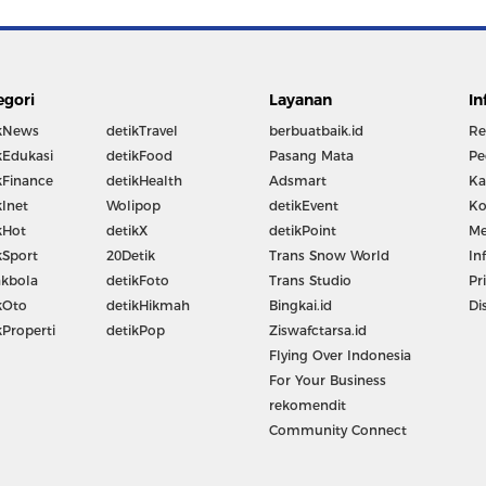
egori
Layanan
In
kNews
detikTravel
berbuatbaik.id
Re
kEdukasi
detikFood
Pasang Mata
Pe
kFinance
detikHealth
Adsmart
Ka
kInet
Wolipop
detikEvent
Ko
kHot
detikX
detikPoint
Me
kSport
20Detik
Trans Snow World
In
kbola
detikFoto
Trans Studio
Pr
kOto
detikHikmah
Bingkai.id
Di
kProperti
detikPop
Ziswafctarsa.id
Flying Over Indonesia
For Your Business
rekomendit
Community Connect