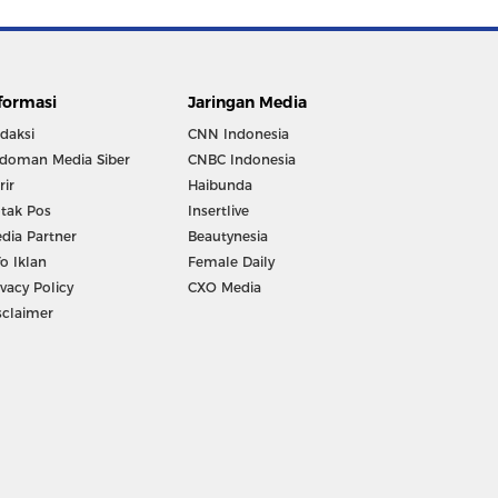
formasi
Jaringan Media
daksi
CNN Indonesia
doman Media Siber
CNBC Indonesia
rir
Haibunda
tak Pos
Insertlive
dia Partner
Beautynesia
fo Iklan
Female Daily
ivacy Policy
CXO Media
sclaimer