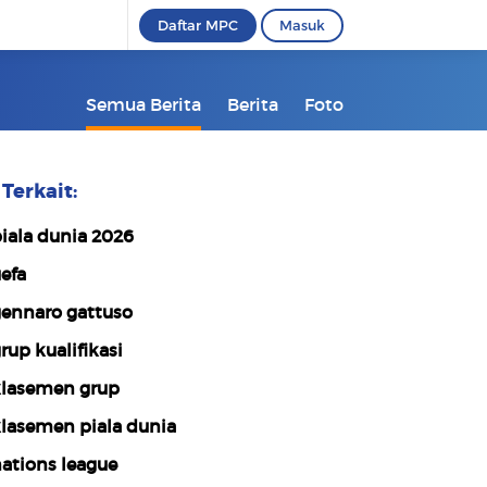
Daftar MPC
Masuk
Semua Berita
Berita
Foto
Terkait:
iala dunia 2026
efa
ennaro gattuso
rup kualifikasi
lasemen grup
lasemen piala dunia
ations league