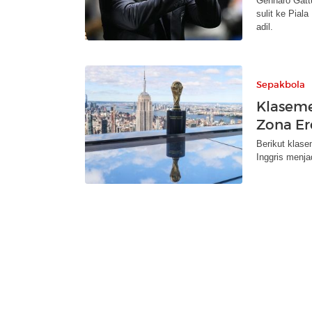
Gennaro Gattu
sulit ke Pial
adil.
Sepakbola
Klaseme
Zona Er
Berikut klase
Inggris menja