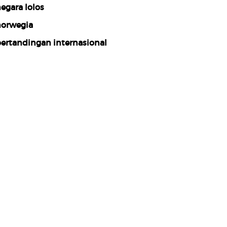
egara lolos
orwegia
ertandingan internasional