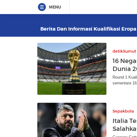
MENU
Berita Dan Informasi Kualifikasi Eropa
detikSumut
16 Negar
Dunia 2
Round 1 Kuali
sementara 16 
Sepakbola
Italia T
Salahka