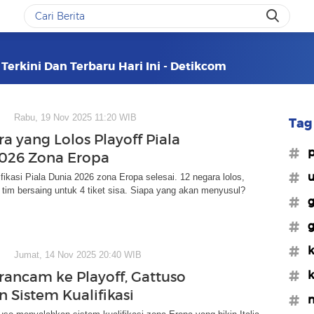
 Terkini Dan Terbaru Hari Ini - Detikcom
Rabu, 19 Nov 2025 11:20 WIB
Tag 
a yang Lolos Playoff Piala
#p
026 Zona Eropa
#u
fikasi Piala Dunia 2026 zona Eropa selesai. 12 negara lolos,
tim bersaing untuk 4 tiket sisa. Siapa yang akan menyusul?
#g
#g
#k
Jumat, 14 Nov 2025 20:40 WIB
#k
erancam ke Playoff, Gattuso
n Sistem Kualifikasi
#n