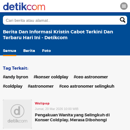
Berita Dan Informasi Kristin Cabot Terkini Dan
Terbaru Hari Ini - Detikcom
Semua
Berita
Foto
Tag Terkait:
#andy byron
#konser coldplay
#ceo astronomer
#coldplay
#astronomer
#ceo astronomer selingkuh
Wolipop
Jumat, 20 Mar 2026 10:00 WIB
Pengakuan Wanita yang Selingkuh di
Konser Coldplay, Merasa Dibohongi