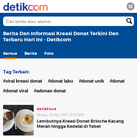
Berita Dan Informasi Kreasi Donat Terkini Dan
Terbaru Hari Ini - Detikcom
Semua
Berita
Foto
Tag Terkait:
#viral kreasi donat
#donat labu
#donat unik
#donat
#donat viral
#adonan donat
detikFood
Minggu, 03 Agu 2025 12:00 WIB
Lembutnya Kreasi Donat Brioche Kacang
Merah hingga Kedelai di Tebet