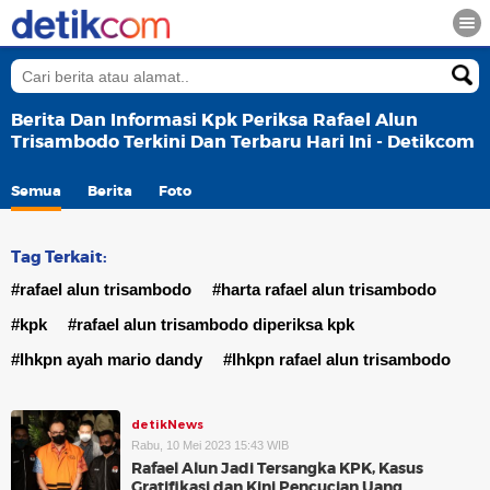
Berita Dan Informasi Kpk Periksa Rafael Alun
Trisambodo Terkini Dan Terbaru Hari Ini - Detikcom
Semua
Berita
Foto
Tag Terkait:
#rafael alun trisambodo
#harta rafael alun trisambodo
#kpk
#rafael alun trisambodo diperiksa kpk
#lhkpn ayah mario dandy
#lhkpn rafael alun trisambodo
detikNews
Rabu, 10 Mei 2023 15:43 WIB
Rafael Alun Jadi Tersangka KPK, Kasus
Gratifikasi dan Kini Pencucian Uang