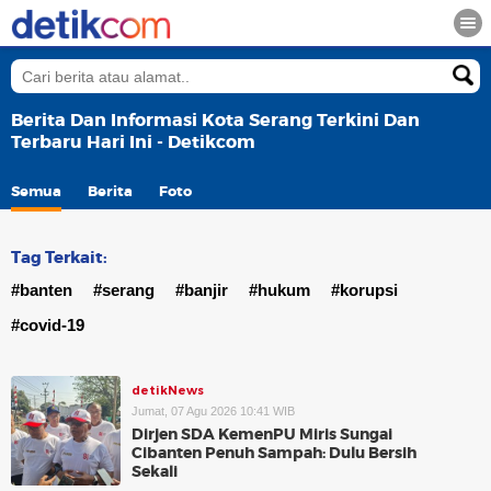
Berita Dan Informasi Kota Serang Terkini Dan
Terbaru Hari Ini - Detikcom
Semua
Berita
Foto
Tag Terkait:
#banten
#serang
#banjir
#hukum
#korupsi
#covid-19
detikNews
Jumat, 07 Agu 2026 10:41 WIB
Dirjen SDA KemenPU Miris Sungai
Cibanten Penuh Sampah: Dulu Bersih
Sekali