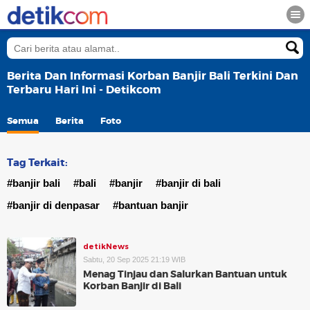
Berita Dan Informasi Korban Banjir Bali Terkini Dan
Terbaru Hari Ini - Detikcom
Semua
Berita
Foto
Tag Terkait:
#banjir bali
#bali
#banjir
#banjir di bali
#banjir di denpasar
#bantuan banjir
detikNews
Sabtu, 20 Sep 2025 21:19 WIB
Menag Tinjau dan Salurkan Bantuan untuk
Korban Banjir di Bali