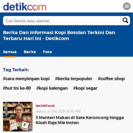
Berita Dan Informasi Kopi Botolan Terkini Dan
Terbaru Hari Ini - Detikcom
Semua
Berita
Foto
Tag Terkait:
#cara menyimpan kopi
#berita terpopuler
#coffee shop
#hut tni ke-80
#kopi kalengan
#kopi segar
detikFood
Selasa, 07 Okt 2025 10:30 WIB
3 Menteri Makan di Sate Keroncong hingga
Kisah Raja Mie Instan