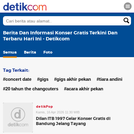
Berita Dan Informasi Konser Gratis Terkini Dan
Terbaru Hari Ini - Detikcom
Semua
Berita
Foto
Tag Terkait:
#concert date
#gigs
#gigs akhir pekan
#tiara andini
#20 tahun the changcuters
#acara akhir pekan
detikPop
Kamis, 16 Apr 2026 11:30 WIB
Dilan ITB 1997 Gelar Konser Gratis di
Bandung Jelang Tayang