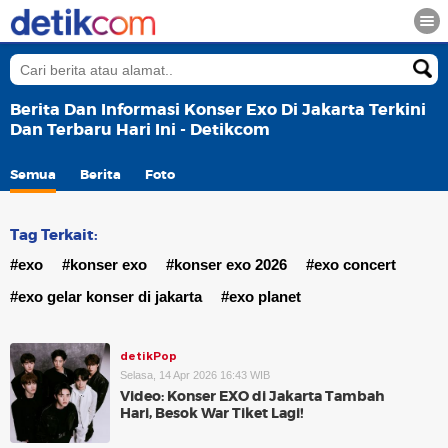
Berita Dan Informasi Konser Exo Di Jakarta Terkini
Dan Terbaru Hari Ini - Detikcom
Semua
Berita
Foto
Tag Terkait:
#exo
#konser exo
#konser exo 2026
#exo concert
#exo gelar konser di jakarta
#exo planet
detikPop
Selasa, 14 Apr 2026 16:43 WIB
Video: Konser EXO di Jakarta Tambah
Hari, Besok War Tiket Lagi!