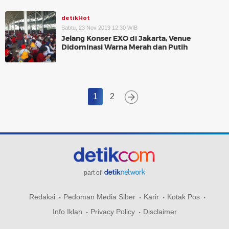
detikHot
Sabtu, 23 Nov 2019 12:30 WIB
Jelang Konser EXO di Jakarta, Venue
Didominasi Warna Merah dan Putih
1
2
part of
Redaksi
Pedoman Media Siber
Karir
Kotak Pos
Info Iklan
Privacy Policy
Disclaimer