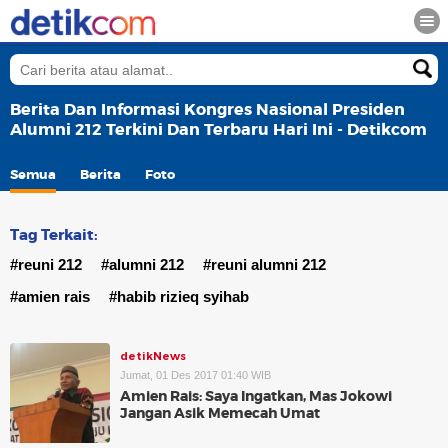
Berita Dan Informasi Kongres Nasional Presiden
Alumni 212 Terkini Dan Terbaru Hari Ini - Detikcom
Semua
Berita
Foto
Tag Terkait:
#reuni 212
#alumni 212
#reuni alumni 212
#amien rais
#habib rizieq syihab
detikNews
Jumat, 01 Des 2017 01:40 WIB
Amien Rais: Saya Ingatkan, Mas Jokowi
Jangan Asik Memecah Umat