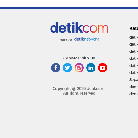
Kat
deti
part of
deti
deti
Connect With Us
deti
deti
deti
Sepa
deti
Copyright @ 2026 detikcom.
All right reserved
deti