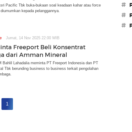
#p
ri Pacific Tbk buka-bukaan soal keadaan kahar atau force
 diumumkan kepada pelanggannya.
#p
#p
e
Jumat, 14 Nov 2025 22:00 WIB
inta Freeport Beli Konsentrat
a dari Amman Mineral
 Bahlil Lahadalia meminta PT Freeport Indonesia dan PT
l Tbk berunding business to business terkait pengolahan
embaga.
1