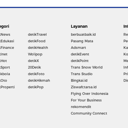
egori
Layanan
In
kNews
detikTravel
berbuatbaik.id
Re
kEdukasi
detikFood
Pasang Mata
Pe
kFinance
detikHealth
Adsmart
Ka
kInet
Wolipop
detikEvent
Ko
kHot
detikX
detikPoint
Me
kSport
20Detik
Trans Snow World
In
kbola
detikFoto
Trans Studio
Pr
kOto
detikHikmah
Bingkai.id
Di
kProperti
detikPop
Ziswafctarsa.id
Flying Over Indonesia
For Your Business
rekomendit
Community Connect