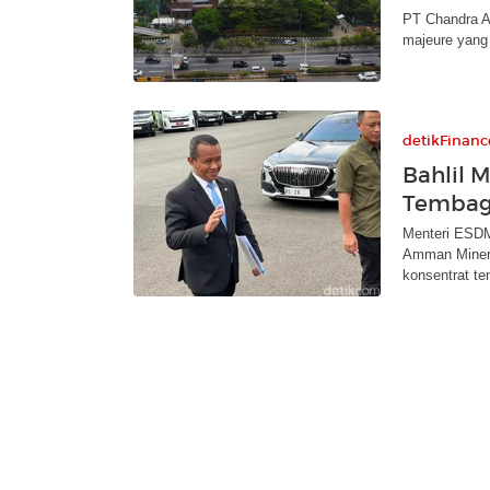
PT Chandra As
majeure yang
detikFinanc
Bahlil M
Tembag
Menteri ESDM
Amman Minera
konsentrat t