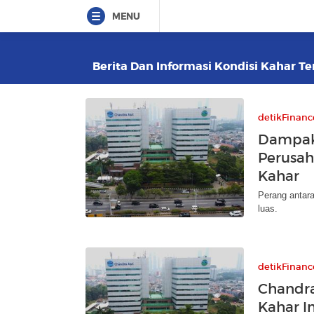
MENU
Berita Dan Informasi Kondisi Kahar Ter
detikFinanc
Dampak 
Perusa
Kahar
Perang antar
luas.
detikFinanc
Chandra
Kahar I