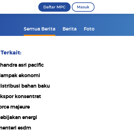
Daftar MPC
Masuk
Semua Berita
Berita
Foto
Terkait:
handra asri pacific
ampak ekonomi
istribusi bahan baku
kspor konsentrat
orce majeure
ebijakan energi
enteri esdm