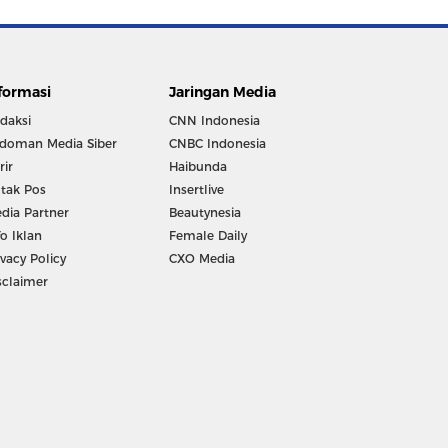
formasi
Jaringan Media
daksi
CNN Indonesia
doman Media Siber
CNBC Indonesia
rir
Haibunda
tak Pos
Insertlive
dia Partner
Beautynesia
fo Iklan
Female Daily
ivacy Policy
CXO Media
sclaimer