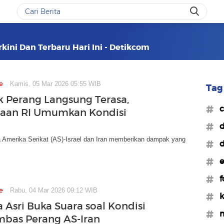
kini Dan Terbaru Hari Ini - Detikcom
e
Kamis, 05 Mar 2026 05:55 WIB
Tag 
Perang Langsung Terasa,
#c
haan RI Umumkan Kondisi
#d
a Amerika Serikat (AS)-Israel dan Iran memberikan dampak yang
#d
#e
#f
e
Rabu, 04 Mar 2026 09:12 WIB
#k
 Asri Buka Suara soal Kondisi
#m
mbas Perang AS-Iran