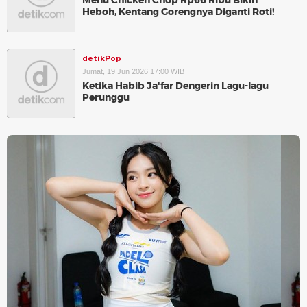
Menu Chicken Chop Rp66 Ribu Bikin
Heboh, Kentang Gorengnya Diganti Roti!
detikPop
Jumat, 19 Jun 2026 17:00 WIB
Ketika Habib Ja'far Dengerin Lagu-lagu
Perunggu