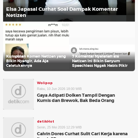
Elsa Japasal Curhat Soal Dampak Komentar
Netizen
Kumpulan Komen Netizen yang
7 Komentar Nyeleneh ala
Bikin Nyengir, Ada Aja
Netizen Ini Bikin Senyum
Celetukannya
Speechless Nggak Habis Pikir
Wolipop
Rabu, 10 Jun 2026 18:00 WIB
Gaya Adipati Dolken Tampil Dengan
Kumis dan Brewok, Bak Beda Orang
detikHot
Senin, 25 Mei 2026 12:29 WIB
Calvin Dores Curhat Sulit Cari Kerja karena