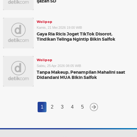
Ijazah SD
Wolipop
Kamis, 21 Mei 2026 19:00 WIB
Gaya Ria Ricis Joget TikTok Disorot,
Tindikan Telinga Ngintip Bikin Salfok
Wolipop
Sabtu, 25 Apr 2026 08:05 WIB
Tanpa Makeup, Penampilan Mahalini saat
Didandani MUA Bikin Salfok
1
2
3
4
5