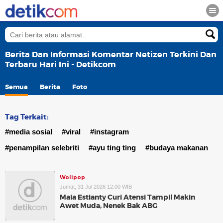
Berita Dan Informasi Komentar Netizen Terkini Dan
Terbaru Hari Ini - Detikcom
Semua
Berita
Foto
Tag Terkait:
#media sosial
#viral
#instagram
#penampilan selebriti
#ayu ting ting
#budaya makanan
Wolipop
Jumat, 31 Jul 2026 12:00 WIB
Maia Estianty Curi Atensi Tampil Makin
Awet Muda, Nenek Bak ABG