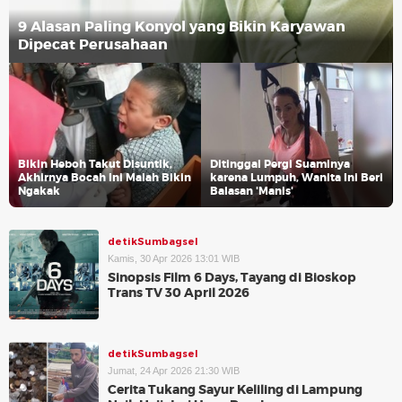
9 Alasan Paling Konyol yang Bikin Karyawan
Dipecat Perusahaan
Bikin Heboh Takut Disuntik,
Ditinggal Pergi Suaminya
Akhirnya Bocah Ini Malah Bikin
karena Lumpuh, Wanita Ini Beri
Ngakak
Balasan 'Manis'
detikSumbagsel
Kamis, 30 Apr 2026 13:01 WIB
Sinopsis Film 6 Days, Tayang di Bioskop
Trans TV 30 April 2026
detikSumbagsel
Jumat, 24 Apr 2026 21:30 WIB
Cerita Tukang Sayur Keliling di Lampung