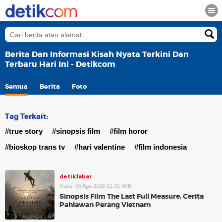
Berita Dan Informasi Kisah Nyata Terkini Dan
Terbaru Hari Ini - Detikcom
Semua
Berita
Foto
Tag Terkait:
#true story
#sinopsis film
#film horor
#bioskop trans tv
#hari valentine
#film indonesia
detikJabar
Rabu, 05 Agu 2026 21:31 WIB
Sinopsis Film The Last Full Measure, Cerita
Pahlawan Perang Vietnam