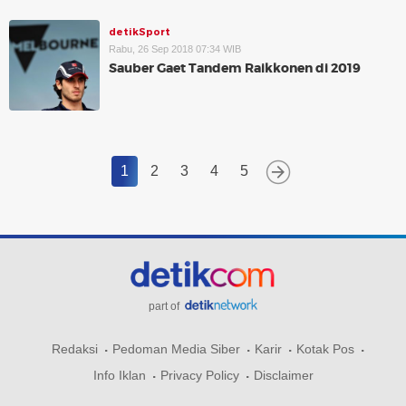
detikSport
Rabu, 26 Sep 2018 07:34 WIB
Sauber Gaet Tandem Raikkonen di 2019
1
2
3
4
5
part of
Redaksi
Pedoman Media Siber
Karir
Kotak Pos
Info Iklan
Privacy Policy
Disclaimer