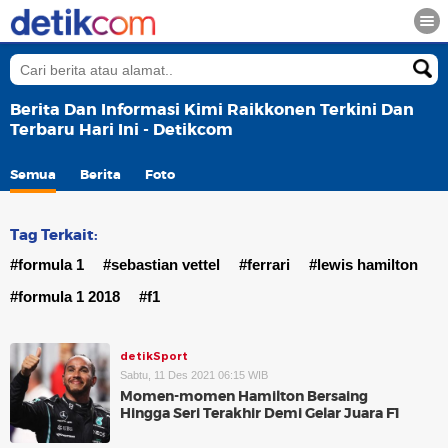
Berita Dan Informasi Kimi Raikkonen Terkini Dan
Terbaru Hari Ini - Detikcom
Semua
Berita
Foto
Tag Terkait:
#formula 1
#sebastian vettel
#ferrari
#lewis hamilton
#formula 1 2018
#f1
detikSport
Sabtu, 11 Des 2021 06:15 WIB
Momen-momen Hamilton Bersaing
Hingga Seri Terakhir Demi Gelar Juara F1