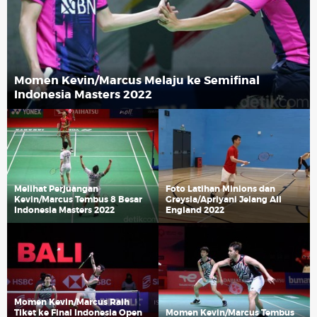
Momen Kevin/Marcus Melaju ke Semifinal
Indonesia Masters 2022
Melihat Perjuangan
Foto Latihan Minions dan
Kevin/Marcus Tembus 8 Besar
Greysia/Apriyani Jelang All
Indonesia Masters 2022
England 2022
Momen Kevin/Marcus Raih
Tiket ke Final Indonesia Open
Momen Kevin/Marcus Tembus