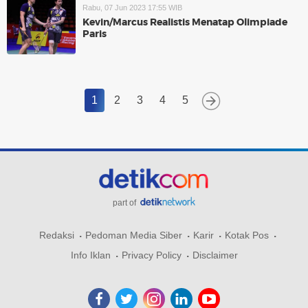
Rabu, 07 Jun 2023 17:55 WIB
Kevin/Marcus Realistis Menatap Olimpiade
Paris
1
2
3
4
5
part of
Redaksi
Pedoman Media Siber
Karir
Kotak Pos
Info Iklan
Privacy Policy
Disclaimer