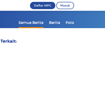
Daftar MPC
Masuk
Semua Berita
Berita
Foto
Terkait: