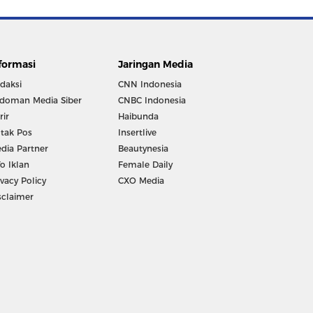
formasi
Jaringan Media
daksi
CNN Indonesia
doman Media Siber
CNBC Indonesia
rir
Haibunda
tak Pos
Insertlive
dia Partner
Beautynesia
fo Iklan
Female Daily
ivacy Policy
CXO Media
sclaimer