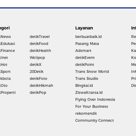
egori
Layanan
In
kNews
detikTravel
berbuatbaik.id
Re
kEdukasi
detikFood
Pasang Mata
Pe
kFinance
detikHealth
Adsmart
Ka
kInet
Wolipop
detikEvent
Ko
kHot
detikX
detikPoint
Me
kSport
20Detik
Trans Snow World
In
kbola
detikFoto
Trans Studio
Pr
kOto
detikHikmah
Bingkai.id
Di
kProperti
detikPop
Ziswafctarsa.id
Flying Over Indonesia
For Your Business
rekomendit
Community Connect