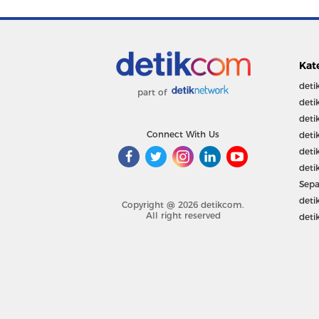
Kat
deti
part of
deti
deti
Connect With Us
deti
deti
deti
Sepa
deti
Copyright @ 2026 detikcom.
All right reserved
deti