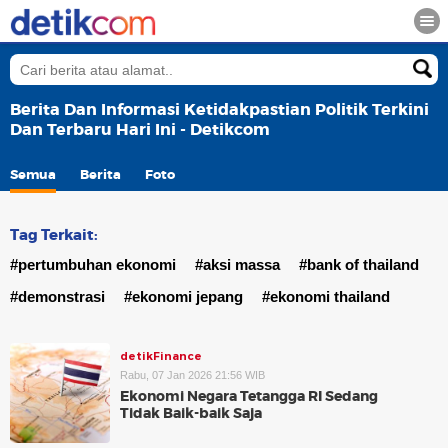
Berita Dan Informasi Ketidakpastian Politik Terkini
Dan Terbaru Hari Ini - Detikcom
Semua
Berita
Foto
Tag Terkait:
#pertumbuhan ekonomi
#aksi massa
#bank of thailand
#demonstrasi
#ekonomi jepang
#ekonomi thailand
detikFinance
Rabu, 07 Jan 2026 21:56 WIB
Ekonomi Negara Tetangga RI Sedang
Tidak Baik-baik Saja