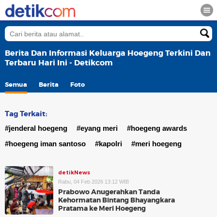
Berita Dan Informasi Keluarga Hoegeng Terkini Dan
Terbaru Hari Ini - Detikcom
Semua
Berita
Foto
Tag Terkait:
#jenderal hoegeng
#eyang meri
#hoegeng awards
#hoegeng iman santoso
#kapolri
#meri hoegeng
detikNews
Rabu, 04 Feb 2026 13:12 WIB
Prabowo Anugerahkan Tanda
Kehormatan Bintang Bhayangkara
Pratama ke Meri Hoegeng