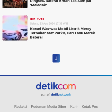
Ringsek, Baterai Aman Tak Sampai
'Meledak'
detikOto
Selasa, 13 Agu 2024 17:38 WIB
Korsel Was-was Mobil Listrik Mercy
Terbakar saat Parkir, Cari Tahu Merek
Baterai
1
part of
Redaksi
Pedoman Media Siber
Karir
Kotak Pos