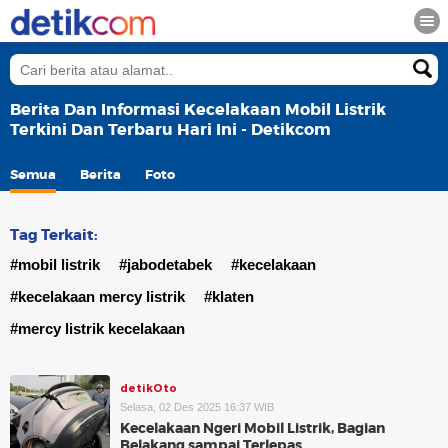
Berita Dan Informasi Kecelakaan Mobil Listrik
Terkini Dan Terbaru Hari Ini - Detikcom
Semua
Berita
Foto
Tag Terkait:
#mobil listrik
#jabodetabek
#kecelakaan
#kecelakaan mercy listrik
#klaten
#mercy listrik kecelakaan
detikOto
Selasa, 02 Des 2025 16:37 WIB
Kecelakaan Ngeri Mobil Listrik, Bagian
Belakang sampai Terlepas