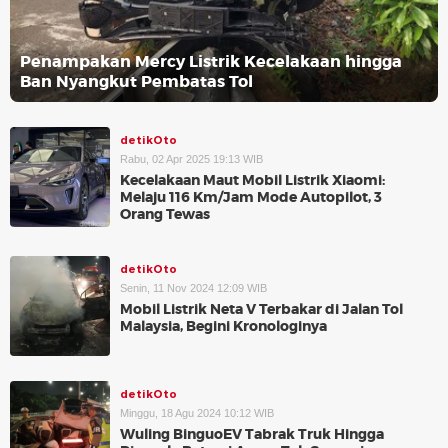
Penampakan Mercy Listrik Kecelakaan hingga
Ban Nyangkut Pembatas Tol
detikOto
Rabu, 02 Apr 2025 19:13 WIB
Kecelakaan Maut Mobil Listrik Xiaomi:
Melaju 116 Km/Jam Mode Autopilot, 3
Orang Tewas
detikOto
Senin, 11 Nov 2024 12:09 WIB
Mobil Listrik Neta V Terbakar di Jalan Tol
Malaysia, Begini Kronologinya
detikOto
Minggu, 18 Agu 2024 10:12 WIB
Wuling BinguoEV Tabrak Truk Hingga