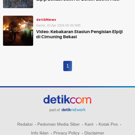
detikNews
Kamis, 02 Apr 2026 05:49 WIB
Video: Kebakaran Stasiun Pengisian Elpiji
di Cimuning Bekasi
1
part of
Redaksi
Pedoman Media Siber
Karir
Kotak Pos
Info Iklan
Privacy Policy
Disclaimer