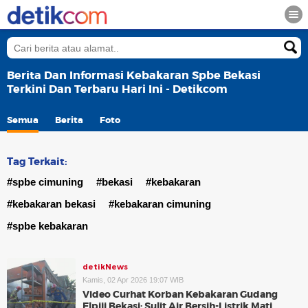
Berita Dan Informasi Kebakaran Spbe Bekasi
Terkini Dan Terbaru Hari Ini - Detikcom
Semua
Berita
Foto
Tag Terkait:
#spbe cimuning
#bekasi
#kebakaran
#kebakaran bekasi
#kebakaran cimuning
#spbe kebakaran
detikNews
Kamis, 02 Apr 2026 19:07 WIB
Video Curhat Korban Kebakaran Gudang
Elpiji Bekasi: Sulit Air Bersih-Listrik Mati